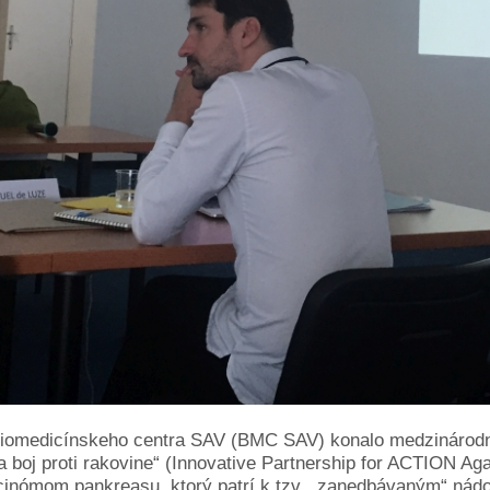
Biomedicínskeho centra SAV (BMC SAV) konalo medzinárodné
na boj proti rakovine“ (Innovative Partnership for ACTION A
karcinómom pankreasu, ktorý patrí k tzv. „zanedbávaným“ n