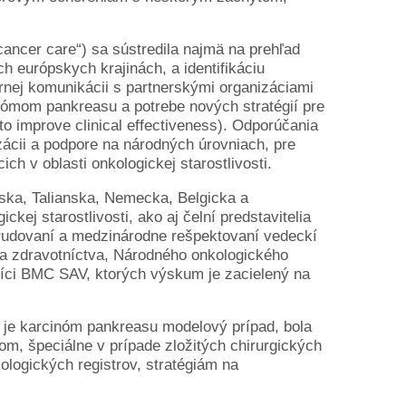
cancer care“) sa sústredila najmä na prehľad
ch európskych krajinách, a identifikáciu
ornej komunikácii s partnerskými organizáciami
inómom pankreasu a potrebe nových stratégií pre
 to improve clinical effectiveness). Odporúčania
nizácii a podpore na národných úrovniach, pre
h v oblasti onkologickej starostlivosti.
zska, Talianska, Nemecka, Belgicka a
kej starostlivosti, ako aj čelní predstavitelia
rudovaní a medzinárodne rešpektovaní vedeckí
stva zdravotníctva, Národného onkologického
vníci BMC SAV, ktorých výskum je zacielený na
 je karcinóm pankreasu modelový prípad, bola
m, špeciálne v prípade zložitých chirurgických
ologických registrov, stratégiám na