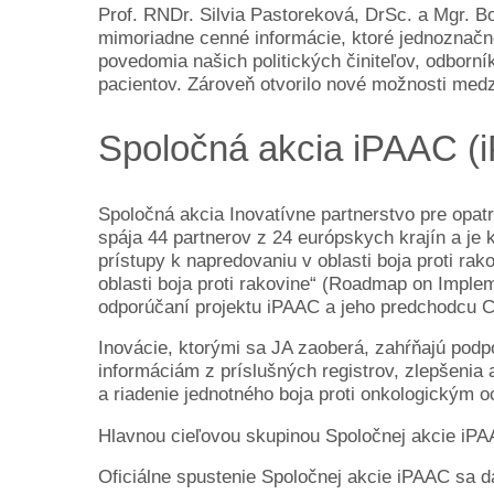
Prof. RNDr. Silvia Pastoreková, DrSc. a Mgr. B
mimoriadne cenné informácie, ktoré jednoznačne
povedomia našich politických činiteľov, odborník
pacientov. Zároveň otvorilo nové možnosti medz
Spoločná akcia iPAAC (
Spoločná akcia Inovatívne partnerstvo pre opatr
spája 44 partnerov z 24 európskych krajín a je 
prístupy k napredovaniu v oblasti boja proti ra
oblasti boja proti rakovine“ (Roadmap on Imple
odporúčaní projektu iPAAC a jeho predchodcu
Inovácie, ktorými sa JA zaoberá, zahŕňajú podp
informáciám z príslušných registrov, zlepšenia a
a riadenie jednotného boja proti onkologickým o
Hlavnou cieľovou skupinou Spoločnej akcie iPAAC 
Oficiálne spustenie Spoločnej akcie iPAAC sa dat