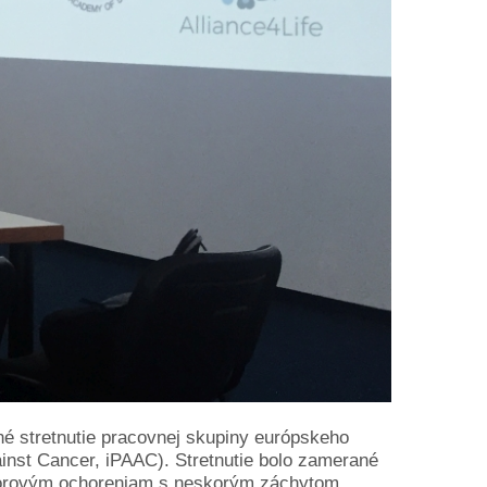
 stretnutie pracovnej skupiny európskeho
gainst Cancer, iPAAC). Stretnutie bolo zamerané
ádorovým ochoreniam s neskorým záchytom,