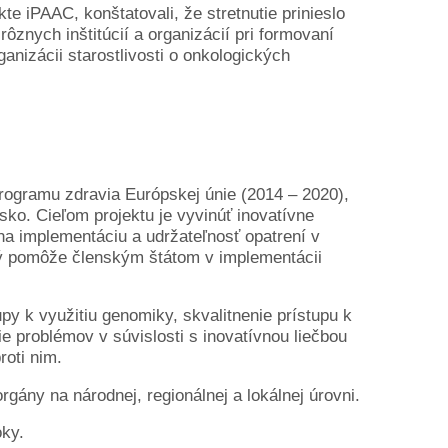
 iPAAC, konštatovali, že stretnutie prinieslo
znych inštitúcií a organizácií pri formovaní
ganizácii starostlivosti o onkologických
programu zdravia Európskej únie (2014 – 2020),
sko. Cieľom projektu je vyvinúť inovatívne
na implementáciu a udržateľnosť opatrení v
orý pomôže členským štátom v implementácii
y k využitiu genomiky, skvalitnenie prístupu k
ie problémov v súvislosti s inovatívnou liečbou
roti nim.
rgány na národnej, regionálnej a lokálnej úrovni.
oky.