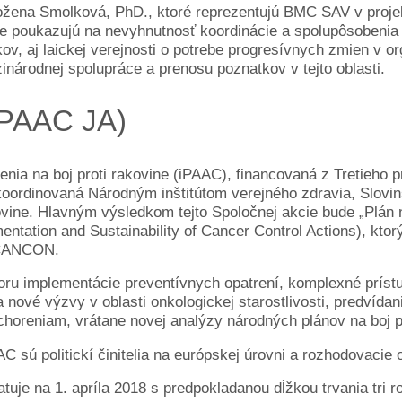
ožena Smolková, PhD., ktoré reprezentujú BMC SAV v projekte
 poukazujú na nevyhnutnosť koordinácie a spolupôsobenia rô
ov, aj laickej verejnosti o potrebe progresívnych zmien v or
inárodnej spolupráce a prenosu poznatkov v tejto oblasti.
iPAAC JA)
enia na boj proti rakovine (iPAAC), financovaná z Tretieho 
koordinovaná Národným inštitútom verejného zdravia, Slovin
kovine. Hlavným výsledkom tejto Spoločnej akcie bude „Plán 
mentation and Sustainability of Cancer Control Actions), kt
 CANCON.
oru implementácie preventívnych opatrení, komplexné prístup
 nové výzvy v oblasti onkologickej starostlivosti, predvídan
choreniam, vrátane novej analýzy národných plánov na boj p
sú politickí činitelia na európskej úrovni a rozhodovacie o
uje na 1. apríla 2018 s predpokladanou dĺžkou trvania tri r