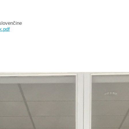
slovenčine
k.pdf