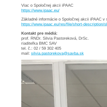
Viac o Spoločnej akcii iPAAC
https://www.ipaac.eu/
Základné informácie o Spoločnej akcii iPAAC v 
https://www.ipaac.eu/res/file/short-description/s
Kontakt pre médiá:
prof. RNDr. Silvia Pastoreková, DrSc.
riaditeľka BMC SAV
tel. č.: 02 / 59 302 405
mail:
silvia.pastorekova@savba.sk