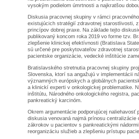
vysokým podielom úmrtnosti a najkratšou dobou
Diskusia pracovnej skupiny v rámci pracovného b
existujúcich stratégií zdravotnej starostlivosti,
princípov dobrej praxe. Na základe tejto diskus
publikovaný koncom roka 2019 vo forme tzv. Bra
zlepšenie klinickej efektívnosti (Bratislava Sta
sú určené pre poskytovateľov zdravotnej starostl
pacientske organizácie, vedecké inštitúcie zame
Bratislavského stretnutia pracovnej skupiny pr
Slovenska, ktorí sa angažujú v implementácii nár
významných európskych a globálnych pacientsky
a klinickí experti v onkologickej problematike. 
inštitútu, Národného onkologického registra, p
pankreatický karcinóm.
Okrem argumentácie podporujúcej naliehavosť p
diskusia venovaná najmä prínosu centralizácie 
zákrokov u pacientov s pankreatickými nádormi, 
reorganizáciu služieb a zlepšeniu prístupu paci