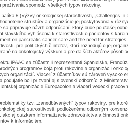
 prežívania spomedzi všetkých typov rakoviny.
alíka 8 (Výzvy onkologickej starostlivosti, „Challenges in 
 zhodnotenie štruktúry a organizácie jej poskytovania v rôzny
ie sa pripravuje návrh odporúčaní, ktorý bude po ďalšej odb
tislavského vyhlásenia k starostlivosti o pacientov s karc
tement on pancreatic cancer care and the need for strategies
ivosti, pre politických činiteľov, ktorí rozhodujú o jej orga
rané na onkologický výskum a pre ďalších aktérov pôsobiacic
ojektu iPAAC sa zúčastnili reprezentanti Španielska, Francú
odných programov boja proti rakovine a organizácii onkologic
ch organizácií. Viacerí z účastníkov sú zároveň vysoko e
Na podujatie boli prizvaní aj slovenskí odborníci z Minister
acientskej organizácie Europacolon a viacerí vedeckí praco
roblematiky tzv. „zanedbávaných“ typov rakoviny, pre ktoré
onkologickej starostlivosti, podloženému odborným konsenzo
ako aj otázkam informatizácie zdravotníctva a činnosti onk
entov k informáciám.