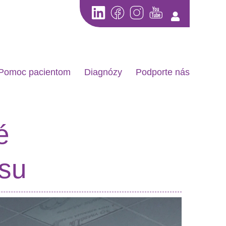
Pomoc pacientom
Diagnózy
Podporte nás
é
asu