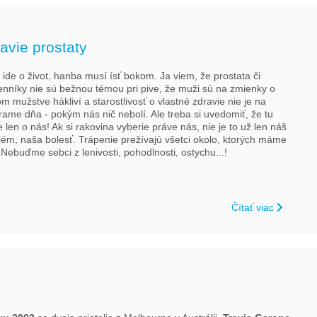
avie prostaty
 ide o život, hanba musí ísť bokom. Ja viem, že prostata či
nníky nie sú bežnou témou pri pive, že muži sú na zmienky o
m mužstve hákliví a starostlivosť o vlastné zdravie nie je na
rame dňa - pokým nás nič nebolí. Ale treba si uvedomiť, že tu
 len o nás! Ak si rakovina vyberie práve nás, nie je to už len náš
lém, naša bolesť. Trápenie prežívajú všetci okolo, ktorých máme
 Nebuďme sebci z lenivosti, pohodlnosti, ostychu...!
Čítať viac