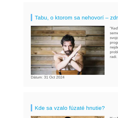
Tabu, o ktorom sa nehovorí – zdr
"Keď
seme
svojo
prog
nejde
prob
radi.
Dátum: 31 Oct 2024
Kde sa vzalo fúzaté hnutie?