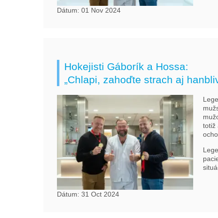
Dátum: 01 Nov 2024
Hokejisti Gáborík a Hossa:
„Chlapi, zahoďte strach aj hanbliv
Legen
mužs
mužo
totiž
ocho
Lege
paci
situ
Dátum: 31 Oct 2024