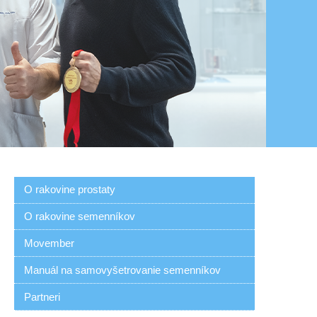
O rakovine prostaty
O rakovine semenníkov
Movember
Manuál na samovyšetrovanie semenníkov
Partneri