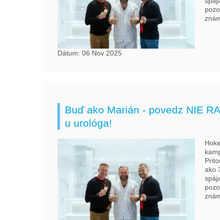
spáj
pozo
znám
Dátum: 06 Nov 2025
Buď ako Marián - povedz NIE RA
u urológa!
Hoke
kamp
Prit
ako 
spáj
pozo
znám