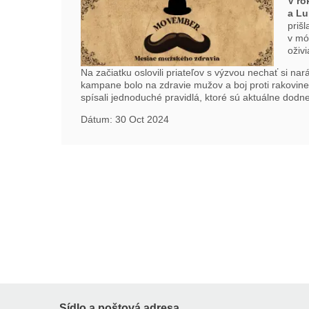
V ro
a Lu
prišl
v mó
oživi
Na začiatku oslovili priateľov s výzvou nechať si n
kampane bolo na zdravie mužov a boj proti rakovine 
spísali jednoduché pravidlá, ktoré sú aktuálne dodne
Dátum: 30 Oct 2024
Sídlo a poštová adresa