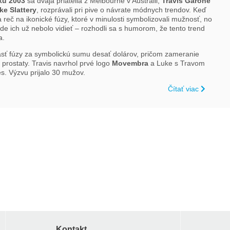
ku 2003
sa dvaja priatelia z Melbourne v Austrálii,
Travis Garone
ke Slattery
, rozprávali pri pive o návrate módnych trendov. Keď
a reč na ikonické fúzy, ktoré v minulosti symbolizovali mužnosť, no
de ich už nebolo vidieť – rozhodli sa s humorom, že tento trend
a.
arásť fúzy za symbolickú sumu desať dolárov, pričom zameranie
prostaty. Travis navrhol prvé logo
Movembra
a Luke s Travom
s. Výzvu prijalo 30 mužov.
Čítať viac
Kontakt