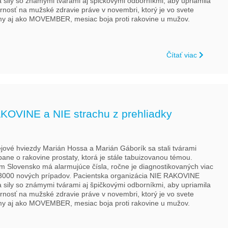
a sily so známymi tvárami aj špičkovými odborníkmi, aby upriamila
rnosť na mužské zdravie práve v novembri, ktorý je vo svete
y aj ako MOVEMBER, mesiac boja proti rakovine u mužov.
Čítať viac
KOVINE a NIE strachu z prehliadky
jové hviezdy Marián Hossa a Marián Gáborík sa stali tvárami
ane o rakovine prostaty, ktorá je stále tabuizovanou témou.
om Slovensko má alarmujúce čísla, ročne je diagnostikovaných viac
3000 nových prípadov. Pacientska organizácia NIE RAKOVINE
a sily so známymi tvárami aj špičkovými odborníkmi, aby upriamila
rnosť na mužské zdravie práve v novembri, ktorý je vo svete
y aj ako MOVEMBER, mesiac boja proti rakovine u mužov.