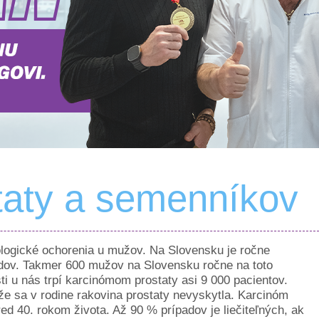
taty a semenníkov
ologické ochorenia u mužov. Na Slovensku je ročne
dov. Takmer 600 mužov na Slovensku ročne na toto
i u nás trpí karcinómom prostaty asi 9 000 pacientov.
, že sa v rodine rakovina prostaty nevyskytla. Karcinóm
d 40. rokom života. Až 90 % prípadov je liečiteľných, ak