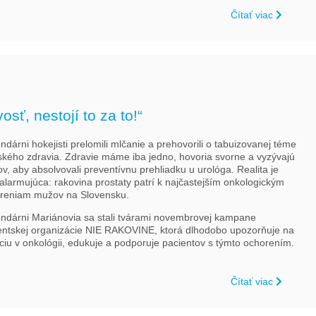
Čítať viac
osť, nestojí to za to!“
dárni hokejisti prelomili mlčanie a prehovorili o tabuizovanej téme
kého zdravia. Zdravie máme iba jedno, hovoria svorne a vyzývajú
v, aby absolvovali preventívnu prehliadku u urológa. Realita je
 alarmujúca: rakovina prostaty patrí k najčastejším onkologickým
reniam mužov na Slovensku.
ndárni Mariánovia sa stali tvárami novembrovej kampane
entskej organizácie NIE RAKOVINE, ktorá dlhodobo upozorňuje na
áciu v onkológii, edukuje a podporuje pacientov s týmto ochorením.
Čítať viac