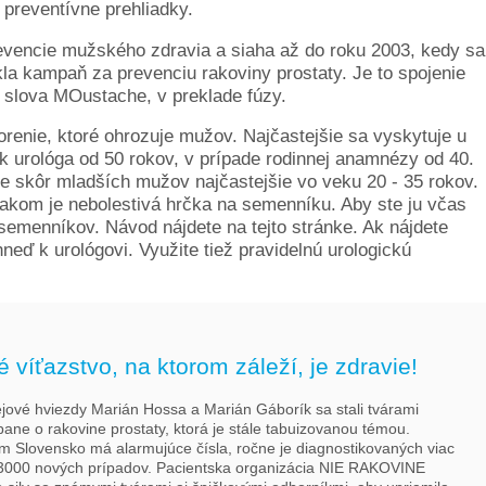
preventívne prehliadky.
vencie mužského zdravia a siaha až do roku 2003, kedy sa
ikla kampaň za prevenciu rakoviny prostaty. Je to spojenie
slova MOustache, v preklade fúzy.
orenie, ktoré ohrozuje mužov. Najčastejšie sa vyskytuje u
úk urológa od 50 rokov, v prípade rodinnej anamnézy od 40.
 skôr mladších mužov najčastejšie vo veku 20 - 35 rokov.
akom je nebolestivá hrčka na semenníku. Aby ste ju včas
 semenníkov. Návod nájdete na tejto stránke. Ak nájdete
ď k urológovi. Využite tiež pravidelnú urologickú
 víťazstvo, na ktorom záleží, je zdravie!
jové hviezdy Marián Hossa a Marián Gáborík sa stali tvárami
ane o rakovine prostaty, ktorá je stále tabuizovanou témou.
om Slovensko má alarmujúce čísla, ročne je diagnostikovaných viac
3000 nových prípadov. Pacientska organizácia NIE RAKOVINE