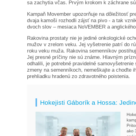
sa zachytia včas. Prvým krokom k záchrane sú 
Kampaň Movember upozorňuje na dôležitosť pre
dvaja kamoši rozhodli zájsť na pivo - a tak vzn
dvoch slov – mesiaca NoVEMBER a anglického 
Rakovina prostaty nie je jediné onkologické och
mužov v zrelom veku. Jej vyšetrenie patrí do r
roku veku muža. Rakovina semenníkov postihuje
Jej presné príčiny nie sú známe. Hlavným prízn
odhalili, je potrebné pravidelné samovyšetrenie
zmeny na semenníkoch, nemeškajte a choďte ihne
prehliadku hradenú zo zdravotného poistenia.
Hokejisti Gáborík a Hossa: Jediné
Hoke
kamp
Prit
ako 