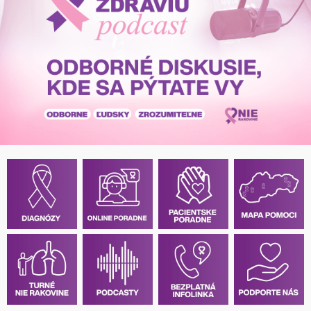
Pacientske
príručky
Mapa
pomoci
Klinické
skúšania
Podcasty
Diagnózy
Rakovina
prsníka
Rakovina
hrubého
čreva
Rakovina
pankreasu
Rakovina
prostaty
a