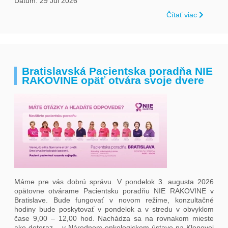
Dátum: 29 Jul 2026
pre
Čítať viac
nás
Bratislavská Pacientska poradňa NIE
RAKOVINE opäť otvára svoje dvere
Máme pre vás dobrú správu. V pondelok 3. augusta 2026
opätovne otvárame Pacientsku poradňu NIE RAKOVINE v
Bratislave. Bude fungovať v novom režime, konzultačné
hodiny bude poskytovať v pondelok a v stredu v obvyklom
čase 9,00 – 12,00 hod. Nachádza sa na rovnakom mieste
ako doteraz – v Národnom onkologickom ústave na Klenovej