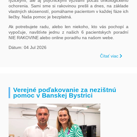
fyzickými, ale aj psychickými výzvami počas onkologického
ochorenia. Sami sme si rakovinou prešli a dnes, na základe
vlastných skúseností, pomáhame pacientom v každej fáze ich
liečby. Naša pomoc je bezplatná.
Ak potrebujete radu, alebo len niekoho, kto vás pochopí a
vypočuje, navštívte jednu z našich 6 pacientskych poradní
NIE RAKOVINE alebo online poradňu na našom webe.
Dátum: 04 Jul 2026
Čítať viac
Verejné poďakovanie za nezištnú
pomoc v Banskej Bystrici