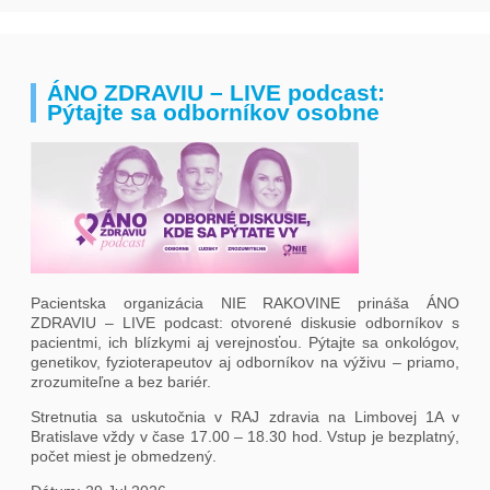
semenníkov
Rakovina
krčka
maternice
ÁNO ZDRAVIU – LIVE podcast:
Pýtajte sa odborníkov osobne
Neuroendokrinné
tumory
Rakovina
pľúc
Rakovina
močového
mechúra
Rakovina
Pacientska organizácia NIE RAKOVINE prináša ÁNO
ZDRAVIU – LIVE podcast: otvorené diskusie odborníkov s
kože
pacientmi, ich blízkymi aj verejnosťou. Pýtajte sa onkológov,
Rakovina
genetikov, fyzioterapeutov aj odborníkov na výživu – priamo,
vaječníkov
zrozumiteľne a bez bariér.
Podporte
Stretnutia sa uskutočnia v RAJ zdravia na Limbovej 1A v
nás
Bratislave vždy v čase 17.00 – 18.30 hod. Vstup je bezplatný,
darujme.sk
počet miest je obmedzený.
2%