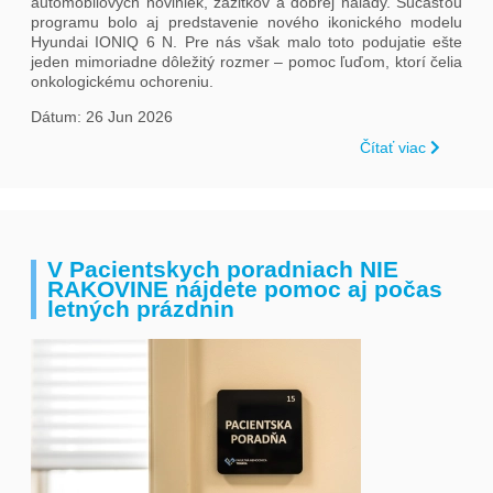
automobilových noviniek, zážitkov a dobrej nálady. Súčasťou
programu bolo aj predstavenie nového ikonického modelu
Hyundai IONIQ 6 N. Pre nás však malo toto podujatie ešte
jeden mimoriadne dôležitý rozmer – pomoc ľuďom, ktorí čelia
onkologickému ochoreniu.
Dátum: 26 Jun 2026
Čítať viac
V Pacientskych poradniach NIE
RAKOVINE nájdete pomoc aj počas
letných prázdnin