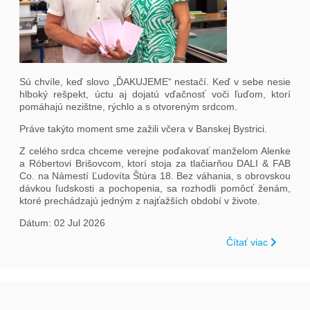
Sú chvíle, keď slovo „ĎAKUJEME“ nestačí. Keď v sebe nesie
hlboký rešpekt, úctu aj dojatú vďačnosť voči ľuďom, ktorí
pomáhajú nezištne, rýchlo a s otvoreným srdcom.
Práve takýto moment sme zažili včera v Banskej Bystrici.
Z celého srdca chceme verejne poďakovať manželom Alenke
a Róbertovi Brišovcom, ktorí stoja za tlačiarňou DALI & FAB
Co. na Námestí Ľudovíta Štúra 18. Bez váhania, s obrovskou
dávkou ľudskosti a pochopenia, sa rozhodli pomôcť ženám,
ktoré prechádzajú jedným z najťažších období v živote.
Dátum: 02 Jul 2026
Čítať viac