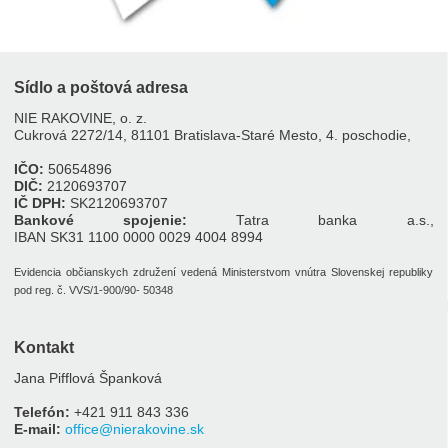
Sídlo a poštová adresa
NIE RAKOVINE, o. z.
Cukrová 2272/14, 81101 Bratislava-Staré Mesto, 4. poschodie,
IČO:
50654896
DIČ:
2120693707
IČ DPH:
SK2120693707
Bankové spojenie:
Tatra banka a.s.,
IBAN SK31 1100 0000 0029 4004 8994
Evidencia občianskych združení vedená Ministerstvom vnútra Slovenskej republiky
pod reg. č. VVS/1-900/90- 50348
Kontakt
Jana Pifflová Španková
Telefón:
+421 911 843 336
E-mail:
office@nierakovine.sk