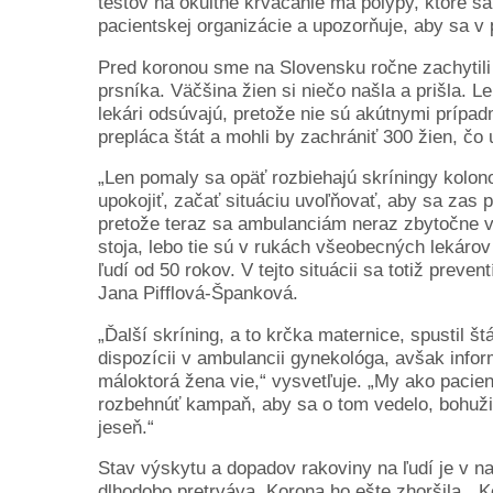
testov na okultné krvácanie má polypy, ktoré s
pacientskej organizácie a upozorňuje, aby sa v p
Pred koronou sme na Slovensku ročne zachytil
prsníka. Väčšina žien si niečo našla a prišla. L
lekári odsúvajú, pretože nie sú akútnymi prípad
prepláca štát a mohli by zachrániť 300 žien, čo
„Len pomaly sa opäť rozbiehajú skríningy kolono
upokojiť, začať situáciu uvoľňovať, aby sa zas p
pretože teraz sa ambulanciám neraz zbytočne vy
stoja, lebo tie sú v rukách všeobecných lekárov
ľudí od 50 rokov. V tejto situácii sa totiž preven
Jana Pifflová-Španková.
„Ďalší skríning, a to krčka maternice, spustil št
dispozícii v ambulancii gynekológa, avšak info
máloktorá žena vie,“ vysvetľuje. „My ako pacie
rozbehnúť kampaň, aby sa o tom vedelo, bohuži
jeseň.“
Stav výskytu a dopadov rakoviny na ľudí je v na
dlhodobo pretrváva. Korona ho ešte zhoršila. „K