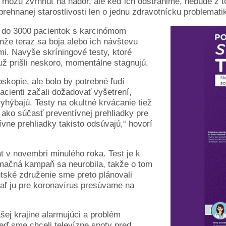
a môžu zvrhnúť na nádor, ale keď ich odstránime, nebude z t
rehnanej starostlivosti len o jednu zdravotnícku problematik
i do 3000 pacientok s karcinómom
enže teraz sa boja alebo ich návštevu
mi. Navyše skríningové testy, ktoré
 už prišli neskoro, momentálne stagnujú.
skopie, ale bolo by potrebné ľudí
acienti začali dožadovať vyšetrení,
hýbajú. Testy na okultné krvácanie tiež
 ako súčasť preventívnej prehliadky pre
tívne prehliadky takisto odsúvajú,“ hovorí
át v novembri minulého roka. Test je k
rmačná kampaň sa neurobila, takže o tom
ntské združenie sme preto plánovali
aľ ju pre koronavírus presúvame na
šej krajine alarmujúci a problém
eď sme chceli televízne spoty pred