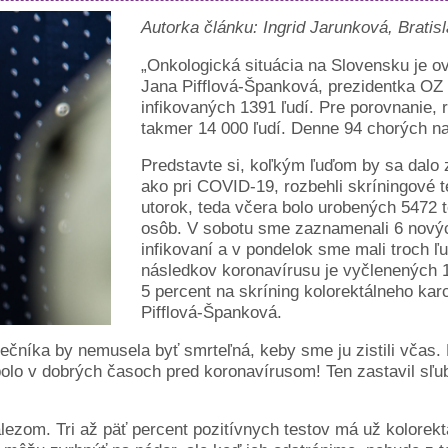
Autorka článku: Ingrid Jarunková, Bratis
„Onkologická situácia na Slovensku je o
Jana Pifflová-Španková, prezidentka 
infikovaných 1391 ľudí. Pre porovnanie, 
takmer 14 000 ľudí. Denne 94 chorých na
Predstavte si, koľkým ľuďom by sa dalo 
ako pri COVID-19, rozbehli skríningové t
utorok, teda včera bolo urobených 5472 t
osôb. V sobotu sme zaznamenali 6 nových
infikovaní a v pondelok sme mali troch ľ
následkov koronavírusu je vyčlenených 1
5 percent na skríning kolorektálneho ka
Pifflová-Španková.
čníka by nemusela byť smrteľná, keby sme ju zistili včas. Re
bolo v dobrých časoch pred koronavírusom! Ten zastavil sľub
ezom. Tri až päť percent pozitívnych testov má už kolorekt