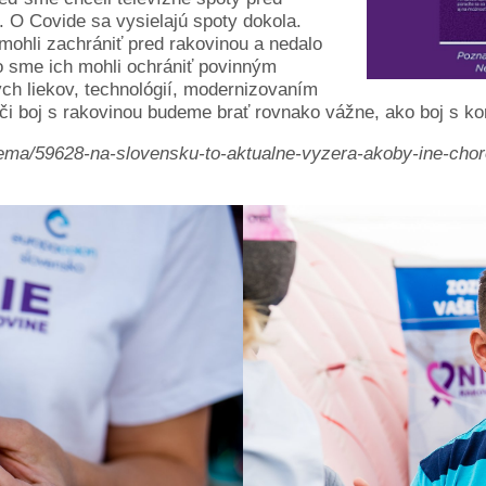
 O Covide sa vysielajú spoty dokola.
 mohli zachrániť pred rakovinou a nedalo
o sme ich mohli ochrániť povinným
h liekov, technológií, modernizovaním
 či boj s rakovinou budeme brať rovnako vážne, ako boj s k
tema/59628-na-slovensku-to-aktualne-vyzera-akoby-ine-chor