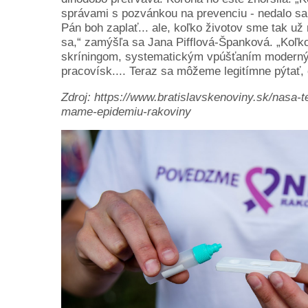
správami s pozvánkou na prevenciu - nedalo sa.
Pán boh zaplať... ale, koľko životov sme tak už
sa,“ zamýšľa sa Jana Pifflová-Španková. „Koľk
skríningom, systematickým vpúšťaním modernýc
pracovísk.... Teraz sa môžeme legitímne pýtať,
Zdroj: https://www.bratislavskenoviny.sk/nasa-
mame-epidemiu-rakoviny