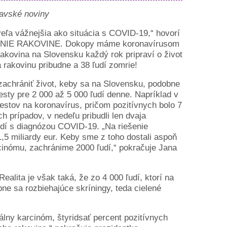
lavské noviny
veľa vážnejšia ako situácia s COVID-19,“ hovorí
OZ NIE RAKOVINE. Dokopy máme koronavírusom
rakovina na Slovensku každý rok pripraví o život
 rakovinu pribudne a 38 ľudí zomrie!
zachrániť život, keby sa na Slovensku, podobne
esty pre 2 000 až 5 000 ľudí denne. Napríklad v
estov na koronavírus, pričom pozitívnych bolo 7
 prípadov, v nedeľu pribudli len dvaja
udí s diagnózou COVID-19. „Na riešenie
,5 miliardy eur. Keby sme z toho dostali aspoň
rcinómu, zachránime 2000 ľudí,“ pokračuje Jana
alita je však taká, že zo 4 000 ľudí, ktorí na
ne sa rozbiehajúce skríningy, teda cielené
álny karcinóm, štyridsať percent pozitívnych