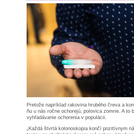
Pretože napríklad rakovina hrubého čreva a kone
ňu u nás ročne ochorejú, polovica zomrie. A to 
vyhľadávanie ochorenia v populácii.
„Každá štvrtá kolonoskopia končí pozitívnym nál