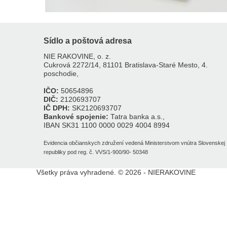
Sídlo a poštová adresa
NIE RAKOVINE, o. z.
Cukrová 2272/14, 81101 Bratislava-Staré Mesto, 4.
poschodie,
IČO:
50654896
DIČ:
2120693707
IČ DPH:
SK2120693707
Bankové spojenie:
Tatra banka a.s.,
IBAN SK31 1100 0000 0029 4004 8994
Evidencia občianskych združení vedená Ministerstvom vnútra Slovenskej
republiky pod reg. č. VVS/1-900/90- 50348
Všetky práva vyhradené. © 2026 - NIERAKOVINE