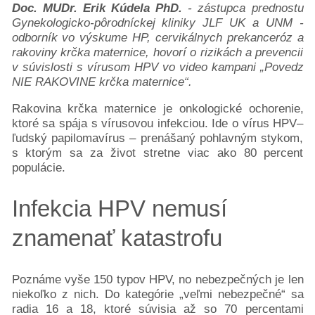
Doc. MUDr. Erik Kúdela PhD.
- zástupca prednostu
Pacientske
Gynekologicko-pôrodníckej kliniky JLF UK a UNM -
príručky
odborník vo výskume HP, cervikálnych prekanceróz a
Mapa
rakoviny krčka maternice, hovorí o rizikách a prevencii
v súvislosti s vírusom HPV vo video kampani „Povedz
pomoci
NIE RAKOVINE krčka maternice“.
Klinické
skúšania
Rakovina krčka maternice je onkologické ochorenie,
Podcasty
ktoré sa spája s vírusovou infekciou. Ide o vírus HPV–
Diagnózy
ľudský papilomavírus – prenášaný pohlavným stykom,
Rakovina
s ktorým sa za život stretne viac ako 80 percent
populácie.
prsníka
Rakovina
Infekcia HPV nemusí
hrubého
čreva
znamenať katastrofu
Rakovina
pankreasu
Rakovina
Poznáme vyše 150 typov HPV, no nebezpečných je len
prostaty
niekoľko z nich. Do kategórie „veľmi nebezpečné“ sa
a
radia 16 a 18, ktoré súvisia až so 70 percentami