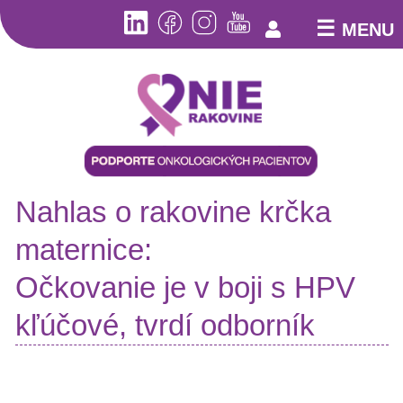
☰
MENU
Aktuality
Kto
Nahlas o rakovine krčka
sme
Pomoc
maternice:
pacientom
Online
Očkovanie je v boji s HPV
poradňa
Pacientske
kľúčové, tvrdí odborník
poradne
Bezplatná
telefonická
linka