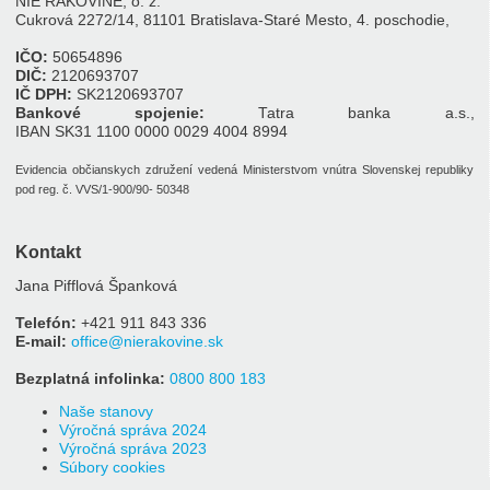
NIE RAKOVINE, o. z.
Cukrová 2272/14, 81101 Bratislava-Staré Mesto, 4. poschodie,
IČO:
50654896
DIČ:
2120693707
IČ DPH:
SK2120693707
Bankové spojenie:
Tatra banka a.s.,
IBAN SK31 1100 0000 0029 4004 8994
Evidencia občianskych združení vedená Ministerstvom vnútra Slovenskej republiky
pod reg. č. VVS/1-900/90- 50348
Kontakt
Jana Pifflová Španková
Telefón:
+421 911 843 336
E-mail:
office@nierakovine.sk
Bezplatná infolinka:
0800 800 183
Naše stanovy
Výročná správa 2024
Výročná správa 2023
Súbory cookies