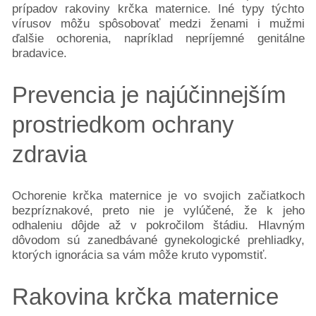
semenníkov
prípadov rakoviny krčka maternice. Iné typy týchto
Rakovina
vírusov môžu spôsobovať medzi ženami i mužmi
ďalšie ochorenia, napríklad nepríjemné genitálne
krčka
bradavice.
maternice
Neuroendokrinné
Prevencia je najúčinnejším
tumory
Rakovina
prostriedkom ochrany
pľúc
Rakovina
zdravia
močového
mechúra
Rakovina
Ochorenie krčka maternice je vo svojich začiatkoch
kože
bezpríznakové, preto nie je vylúčené, že k jeho
odhaleniu dôjde až v pokročilom štádiu. Hlavným
Rakovina
dôvodom sú zanedbávané gynekologické prehliadky,
vaječníkov
ktorých ignorácia sa vám môže kruto vypomstiť.
Podporte
nás
Rakovina krčka maternice
darujme.sk
2%