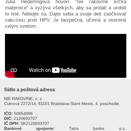
Júlia Hederlingová hovorí "nie rakovine krčka
Pacientske
maternice" a vyzýva všetkých, aby sa pridali a urobili
to isté. Nebojte sa. Dajte seba a svoje deti zaočkovať
príručky
vakcínou proti HPV. Je bezpečná, účinná a overená
Mapa
celým svetom.
pomoci
Klinické
skúšania
Podcasty
Diagnózy
Rakovina
prsníka
Rakovina
hrubého
Sídlo a poštová adresa
čreva
Rakovina
NIE RAKOVINE, o. z.
Cukrová 2272/14, 81101 Bratislava-Staré Mesto, 4. poschodie,
pankreasu
Rakovina
IČO:
50654896
DIČ:
2120693707
prostaty
IČ DPH:
SK2120693707
a
Bankové spojenie:
Tatra banka a.s.,