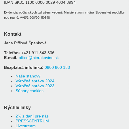
semenníkov
IBAN SK31 1100 0000 0029 4004 8994
Rakovina
Evidencia občianskych združení vedená Ministerstvom vnútra Slovenskej republiky
krčka
pod reg. č. VVS/1-900/90- 50348
maternice
Neuroendokrinné
Kontakt
tumory
Jana Pifflová Španková
Rakovina
pľúc
Telefón:
+421 911 843 336
Rakovina
E-mail:
office@nierakovine.sk
močového
Bezplatná infolinka:
0800 800 183
mechúra
Naše stanovy
Rakovina
Výročná správa 2024
kože
Výročná správa 2023
Súbory cookies
Rakovina
vaječníkov
Podporte
Rýchle linky
nás
2% z daní pre nás
darujme.sk
PRESSCENTRUM
Livestream
2%