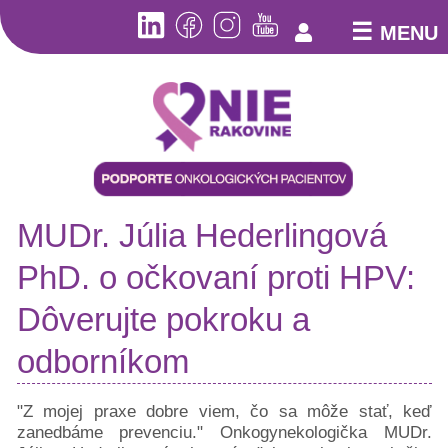
☰
MENU
Aktuality
Kto
MUDr. Júlia Hederlingová
sme
Pomoc
PhD. o očkovaní proti HPV:
pacientom
Online
Dôverujte pokroku a
poradňa
Pacientske
odborníkom
poradne
Bezplatná
"Z mojej praxe dobre viem, čo sa môže stať, keď
telefonická
zanedbáme prevenciu." Onkogynekologička MUDr.
linka