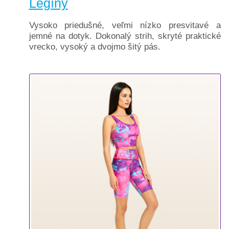
Legíny
pre
nás
Vysoko priedušné, veľmi nízko presvitavé a
jemné na dotyk. Dokonalý strih, skryté praktické
vrecko, vysoký a dvojmo šitý pás.