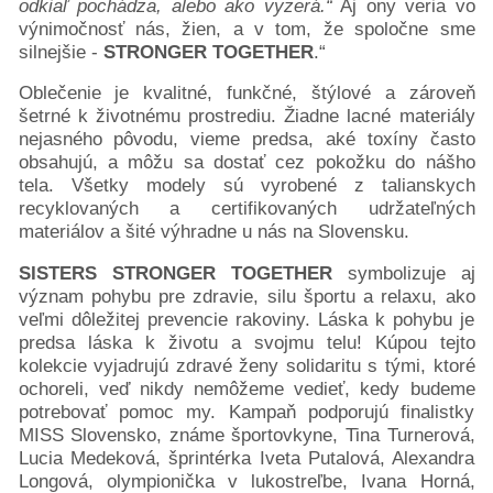
odkiaľ pochádza, alebo ako vyzerá.“
Aj ony veria vo
výnimočnosť nás, žien, a v tom, že spoločne sme
silnejšie -
STRONGER TOGETHER
.“
Oblečenie je kvalitné, funkčné, štýlové a zároveň
šetrné k životnému prostrediu. Žiadne lacné materiály
nejasného pôvodu, vieme predsa, aké toxíny často
obsahujú, a môžu sa dostať cez pokožku do nášho
tela. Všetky modely sú vyrobené z talianskych
recyklovaných a certifikovaných udržateľných
materiálov a šité výhradne u nás na Slovensku.
SISTERS STRONGER TOGETHER
symbolizuje aj
význam pohybu pre zdravie, silu športu a relaxu, ako
veľmi dôležitej prevencie rakoviny. Láska k pohybu je
predsa láska k životu a svojmu telu! Kúpou tejto
kolekcie vyjadrujú zdravé ženy solidaritu s tými, ktoré
ochoreli, veď nikdy nemôžeme vedieť, kedy budeme
potrebovať pomoc my. Kampaň podporujú finalistky
MISS Slovensko, známe športovkyne, Tina Turnerová,
Lucia Medeková, šprintérka Iveta Putalová, Alexandra
Longová, olympionička v lukostreľbe, Ivana Horná,