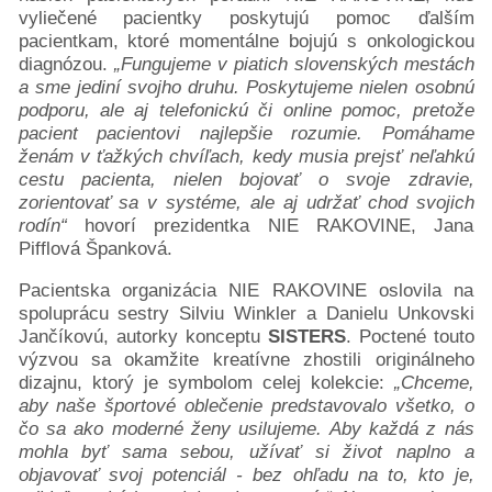
vyliečené pacientky poskytujú pomoc ďalším
pacientkam, ktoré momentálne bojujú s onkologickou
diagnózou.
„Fungujeme v piatich slovenských mestách
a sme jediní svojho druhu. Poskytujeme nielen osobnú
podporu, ale aj telefonickú či online pomoc, pretože
pacient pacientovi najlepšie rozumie. Pomáhame
ženám v ťažkých chvíľach, kedy musia prejsť neľahkú
cestu pacienta, nielen bojovať o svoje zdravie,
zorientovať sa v systéme, ale aj udržať chod svojich
rodín“
hovorí prezidentka NIE RAKOVINE, Jana
Pifflová Španková.
Pacientska organizácia NIE RAKOVINE oslovila na
spoluprácu sestry Silviu Winkler a Danielu Unkovski
Jančíkovú, autorky konceptu
SISTERS
. Poctené touto
výzvou sa okamžite kreatívne zhostili originálneho
dizajnu, ktorý je symbolom celej kolekcie:
„Chceme,
aby naše športové oblečenie predstavovalo všetko, o
čo sa ako moderné ženy usilujeme. Aby každá z nás
mohla byť sama sebou, užívať si život naplno a
objavovať svoj potenciál - bez ohľadu na to, kto je,