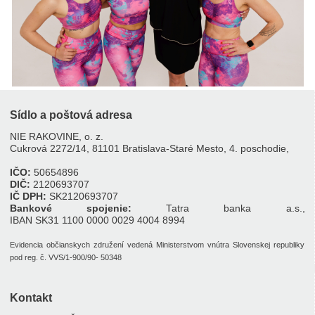
Sídlo a poštová adresa
NIE RAKOVINE, o. z.
Cukrová 2272/14, 81101 Bratislava-Staré Mesto, 4. poschodie,
IČO:
50654896
DIČ:
2120693707
IČ DPH:
SK2120693707
Bankové spojenie:
Tatra banka a.s.,
IBAN SK31 1100 0000 0029 4004 8994
Evidencia občianskych združení vedená Ministerstvom vnútra Slovenskej republiky
pod reg. č. VVS/1-900/90- 50348
Kontakt