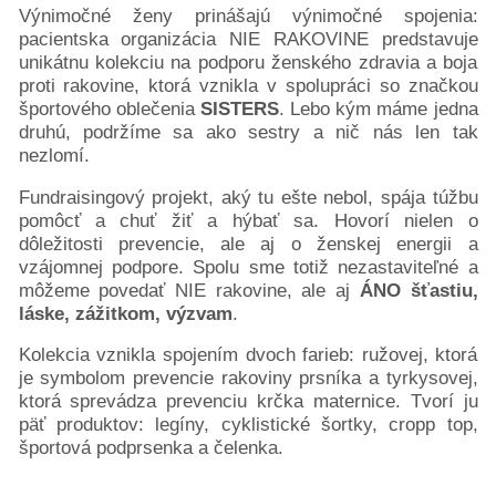
Výnimočné ženy prinášajú výnimočné spojenia:
Pacientske
pacientska organizácia NIE RAKOVINE predstavuje
príručky
unikátnu kolekciu na podporu ženského zdravia a boja
Mapa
proti rakovine, ktorá vznikla v spolupráci so značkou
pomoci
športového oblečenia
SISTERS
. Lebo kým máme jedna
druhú, podržíme sa ako sestry a nič nás len tak
Klinické
nezlomí.
skúšania
Podcasty
Fundraisingový projekt, aký tu ešte nebol, spája túžbu
Diagnózy
pomôcť a chuť žiť a hýbať sa. Hovorí nielen o
Rakovina
dôležitosti prevencie, ale aj o ženskej energii a
prsníka
vzájomnej podpore. Spolu sme totiž nezastaviteľné a
môžeme povedať NIE rakovine, ale aj
ÁNO šťastiu,
Rakovina
láske, zážitkom, výzvam
.
hrubého
čreva
Kolekcia vznikla spojením dvoch farieb: ružovej, ktorá
Rakovina
je symbolom prevencie rakoviny prsníka a tyrkysovej,
pankreasu
ktorá sprevádza prevenciu krčka maternice. Tvorí ju
päť produktov: legíny, cyklistické šortky, cropp top,
Rakovina
športová podprsenka a čelenka.
prostaty
a