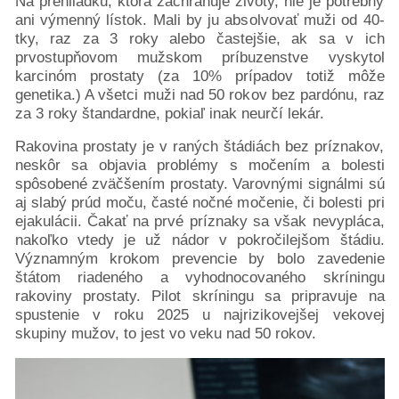
Na prehliadku, ktorá zachraňuje životy, nie je potrebný
ani výmenný lístok. Mali by ju absolvovať muži od 40-
tky, raz za 3 roky alebo častejšie, ak sa v ich
prvostupňovom mužskom príbuzenstve vyskytol
karcinóm prostaty (za 10% prípadov totiž môže
genetika.) A všetci muži nad 50 rokov bez pardónu, raz
za 3 roky štandardne, pokiaľ inak neurčí lekár.
Rakovina prostaty je v raných štádiách bez príznakov,
neskôr sa objavia problémy s močením a bolesti
spôsobené zväčšením prostaty. Varovnými signálmi sú
aj slabý prúd moču, časté nočné močenie, či bolesti pri
ejakulácii. Čakať na prvé príznaky sa však nevypláca,
nakoľko vtedy je už nádor v pokročilejšom štádiu.
Významným krokom prevencie by bolo zavedenie
štátom riadeného a vyhodnocovaného skríningu
rakoviny prostaty. Pilot skríningu sa pripravuje na
spustenie v roku 2025 u najrizikovejšej vekovej
skupiny mužov, to jest vo veku nad 50 rokov.