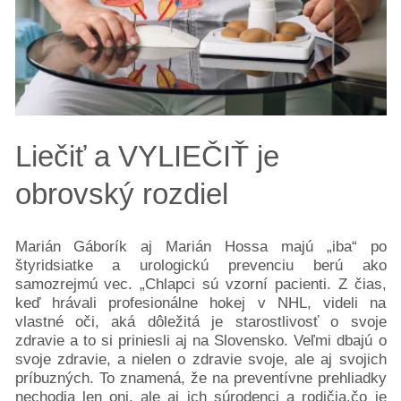
Liečiť a VYLIEČIŤ je
obrovský rozdiel
Marián Gáborík aj Marián Hossa majú „iba“ po
štyridsiatke a urologickú prevenciu berú ako
samozrejmú vec. „Chlapci sú vzorní pacienti. Z čias,
keď hrávali profesionálne hokej v NHL, videli na
vlastné oči, aká dôležitá je starostlivosť o svoje
zdravie a to si priniesli aj na Slovensko. Veľmi dbajú o
svoje zdravie, a nielen o zdravie svoje, ale aj svojich
príbuzných. To znamená, že na preventívne prehliadky
nechodia len oni, ale aj ich súrodenci a rodičia,čo je