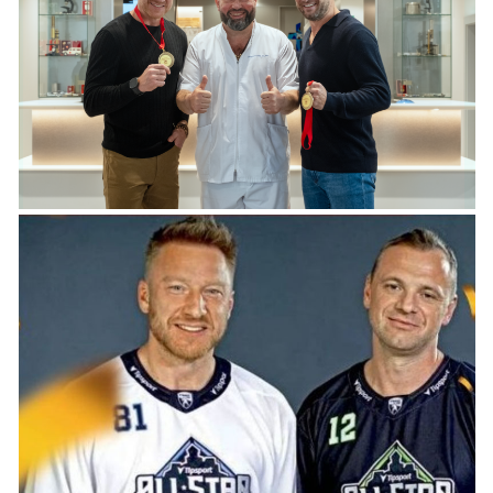
Pacientske
príručky
Mapa
pomoci
Klinické
skúšania
Podcasty
Diagnózy
Rakovina
prsníka
Rakovina
hrubého
čreva
Rakovina
pankreasu
Rakovina
prostaty
a