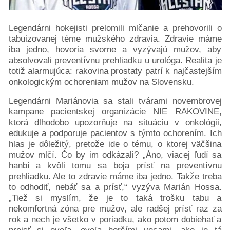
semenníkov
Rakovina
Legendárni hokejisti prelomili mlčanie a prehovorili o
krčka
tabuizovanej téme mužského zdravia. Zdravie máme
maternice
iba jedno, hovoria svorne a vyzývajú mužov, aby
Neuroendokrinné
absolvovali preventívnu prehliadku u urológa. Realita je
tumory
totiž alarmujúca: rakovina prostaty patrí k najčastejším
Rakovina
onkologickým ochoreniam mužov na Slovensku.
pľúc
Legendárni Mariánovia sa stali tvárami novembrovej
Rakovina
kampane pacientskej organizácie NIE RAKOVINE,
močového
ktorá dlhodobo upozorňuje na situáciu v onkológii,
mechúra
edukuje a podporuje pacientov s týmto ochorením. Ich
Rakovina
hlas je dôležitý, pretože ide o tému, o ktorej väčšina
kože
mužov mlčí. Čo by im odkázali? „Áno, viacej ľudí sa
Rakovina
hanbí a kvôli tomu sa boja prísť na preventívnu
prehliadku. Ale to zdravie máme iba jedno. Takže treba
vaječníkov
to odhodiť, nebáť sa a prísť,“ vyzýva Marián Hossa.
Podporte
„Tiež si myslím, že je to taká trošku tabu a
nás
nekomfortná zóna pre mužov, ale radšej prísť raz za
darujme.sk
rok a nech je všetko v poriadku, ako potom dobiehať a
2%