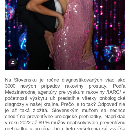
Na Slovensku je ročne diagnostikovaných viac ako
3000 nových prípadov rakoviny prostaty. Podľa
Medzinárodnej agentúry pre výskum rakoviny /IARC/ v
početnosti výskytu už predstihla všetky onkologické
diagnózy v našej krajine. Prečo je to tak? Odpoveď nie
je až taká zložitá. Slovenským mužom sa nechce
chodiť na preventívne urologické prehliadky. Napríklad
v roku 2022 až 89 % mužov neabsolvovalo preventívnu
prehliadku u urológa, hoci tieto vyšetrenia sú zväčša