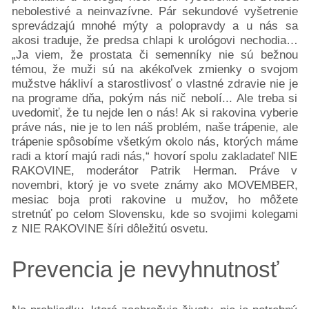
nebolestivé a neinvazívne. Pár sekundové vyšetrenie
sprevádzajú mnohé mýty a polopravdy a u nás sa
akosi traduje, že predsa chlapi k urológovi nechodia…
„Ja viem, že prostata či semenníky nie sú bežnou
témou, že muži sú na akékoľvek zmienky o svojom
mužstve hákliví a starostlivosť o vlastné zdravie nie je
na programe dňa, pokým nás nič nebolí... Ale treba si
uvedomiť, že tu nejde len o nás! Ak si rakovina vyberie
práve nás, nie je to len náš problém, naše trápenie, ale
trápenie spôsobíme všetkým okolo nás, ktorých máme
radi a ktorí majú radi nás,“ hovorí spolu zakladateľ NIE
RAKOVINE, moderátor Patrik Herman. Práve v
novembri, ktorý je vo svete známy ako MOVEMBER,
mesiac boja proti rakovine u mužov, ho môžete
stretnúť po celom Slovensku, kde so svojimi kolegami
z NIE RAKOVINE šíri dôležitú osvetu.
Prevencia je nevyhnutnosť