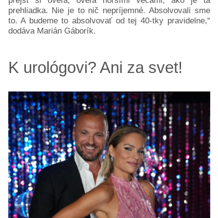
prejsť si oveľa, oveľa horšími vecami, ako je tá
pre
prehliadka. Nie je to nič nepríjemné. Absolvovali sme
nás
to. A budeme to absolvovať od tej 40-tky pravidelne,“
dodáva Marián Gáborík.
K urológovi? Ani za svet!