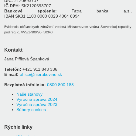
DIČ:
2120693707
IČ DPH:
SK2120693707
Bankové spojenie:
Tatra banka a.s.,
IBAN SK31 1100 0000 0029 4004 8994
Evidencia občianskych združení vedená Ministerstvom vnútra Slovenskej republiky
pod reg. č. VVS/1-900/90- 50348
Kontakt
Jana Pifflová Španková
Telefón:
+421 911 843 336
E-mail:
office@nierakovine.sk
Bezplatná infolinka:
0800 800 183
Naše stanovy
Výročná správa 2024
Výročná správa 2023
Súbory cookies
Rýchle linky