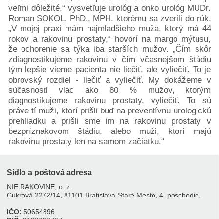
veľmi dôležité,“ vysvetľuje urológ a onko urológ MUDr.
Roman SOKOL, PhD., MPH, ktorému sa zverili do rúk.
„V mojej praxi mám najmladšieho muža, ktorý má 44
rokov a rakovinu prostaty,“ hovorí na margo mýtusu,
že ochorenie sa týka iba starších mužov. „Čím skôr
zdiagnostikujeme rakovinu v čím včasnejšom štádiu
tým lepšie vieme pacienta nie liečiť, ale vyliečiť. To je
obrovský rozdiel - liečiť a vyliečiť. My dokážeme v
súčasnosti viac ako 80 % mužov, ktorým
diagnostikujeme rakovinu prostaty, vyliečiť. To sú
práve tí muži, ktorí prišli buď na preventívnu urologickú
prehliadku a prišli sme im na rakovinu prostaty v
bezpríznakovom štádiu, alebo muži, ktorí majú
rakovinu prostaty len na samom začiatku.“
Sídlo a poštová adresa
NIE RAKOVINE, o. z.
Cukrová 2272/14, 81101 Bratislava-Staré Mesto, 4. poschodie,
IČO:
50654896