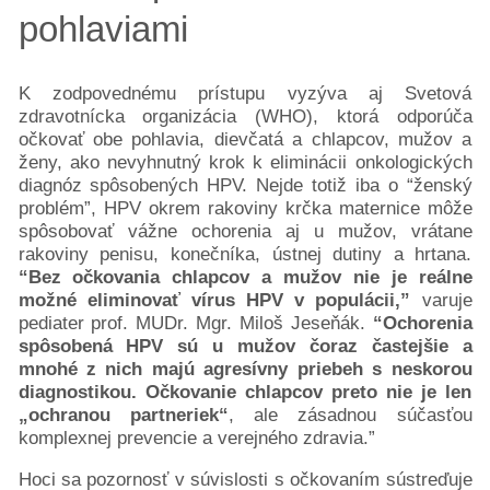
pohlaviami
K zodpovednému prístupu vyzýva aj Svetová
zdravotnícka organizácia (WHO), ktorá odporúča
očkovať obe pohlavia, dievčatá a chlapcov, mužov a
ženy, ako nevyhnutný krok k eliminácii onkologických
diagnóz spôsobených HPV. Nejde totiž iba o “ženský
problém”, HPV okrem rakoviny krčka maternice môže
spôsobovať vážne ochorenia aj u mužov, vrátane
rakoviny penisu, konečníka, ústnej dutiny a hrtana.
“Bez očkovania chlapcov a mužov nie je reálne
možné eliminovať vírus HPV v populácii,”
varuje
pediater prof. MUDr. Mgr. Miloš Jeseňák.
“Ochorenia
spôsobená HPV sú u mužov čoraz častejšie a
mnohé z nich majú agresívny priebeh s neskorou
diagnostikou. Očkovanie chlapcov preto nie je len
„ochranou partneriek“
, ale zásadnou súčasťou
komplexnej prevencie a verejného zdravia.”
Hoci sa pozornosť v súvislosti s očkovaním sústreďuje