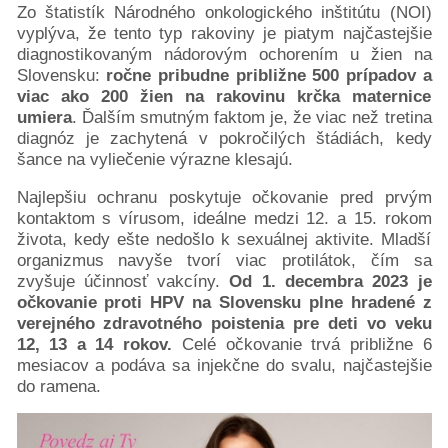
Zo štatistík Národného onkologického inštitútu (NOI)
vyplýva, že tento typ rakoviny je piatym najčastejšie
diagnostikovaným nádorovým ochorením u žien na
Slovensku:
ročne pribudne približne 500 prípadov a
viac ako 200 žien na rakovinu krčka maternice
umiera
. Ďalším smutným faktom je, že viac než tretina
diagnóz je zachytená v pokročilých štádiách, kedy
šance na vyliečenie výrazne klesajú.
Najlepšiu ochranu poskytuje očkovanie pred prvým
kontaktom s vírusom, ideálne medzi 12. a 15. rokom
života, kedy ešte nedošlo k sexuálnej aktivite. Mladší
organizmus navyše tvorí viac protilátok, čím sa
zvyšuje účinnosť vakcíny.
Od 1. decembra 2023 je
očkovanie proti HPV na Slovensku plne hradené z
verejného zdravotného poistenia pre deti vo veku
12, 13 a 14 rokov.
Celé očkovanie trvá približne 6
mesiacov a podáva sa injekčne do svalu, najčastejšie
do ramena.