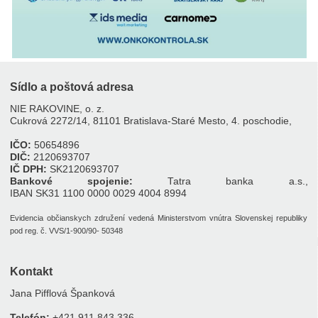
Sídlo a poštová adresa
NIE RAKOVINE, o. z.
Cukrová 2272/14, 81101 Bratislava-Staré Mesto, 4. poschodie,
IČO:
50654896
DIČ:
2120693707
IČ DPH:
SK2120693707
Bankové spojenie:
Tatra banka a.s.,
IBAN SK31 1100 0000 0029 4004 8994
Evidencia občianskych združení vedená Ministerstvom vnútra Slovenskej republiky
pod reg. č. VVS/1-900/90- 50348
Kontakt
Jana Pifflová Španková
Telefón:
+421 911 843 336