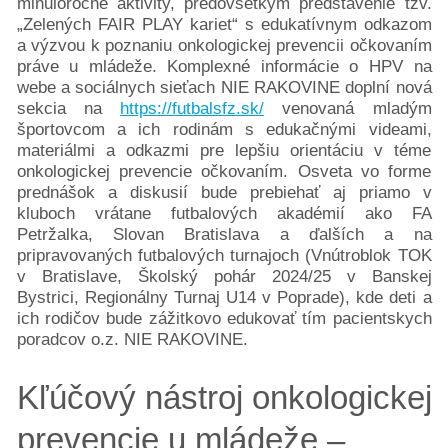
minuloročné aktivity, predovšetkým predstavenie tzv.
pre
„Zelených FAIR PLAY kariet“ s edukatívnym odkazom
nás
a výzvou k poznaniu onkologickej prevencii očkovaním
práve u mládeže. Komplexné informácie o HPV na
webe a sociálnych sieťach NIE RAKOVINE doplní nová
sekcia na
https://futbalsfz.sk/
venovaná mladým
športovcom a ich rodinám s edukačnými videami,
materiálmi a odkazmi pre lepšiu orientáciu v téme
onkologickej prevencie očkovaním. Osveta vo forme
prednášok a diskusií bude prebiehať aj priamo v
kluboch vrátane futbalových akadémií ako FA
Petržalka, Slovan Bratislava a ďalších a na
pripravovaných futbalových turnajoch (Vnútroblok TOK
v Bratislave, Školský pohár 2024/25 v Banskej
Bystrici, Regionálny Turnaj U14 v Poprade), kde deti a
ich rodičov bude zážitkovo edukovať tím pacientskych
poradcov o.z. NIE RAKOVINE.
Kľúčový nástroj onkologickej
prevencie u mládeže –