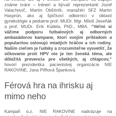
semenníkov
známe tváre – tréneri a bývalí reprezentanti Jozef
Rakovina
Valachovič, Martin Obšitník, manažéri SFZ Martin
krčka
Hasprún, ako aj špičkoví odborníci v oblasti
maternice
gynekológie a pediatrie prof. MUDr. Mgr. Miloš Jeseňák
a prof. MUDr. Erik Kúdela, PhD., MBA.
“Veľmi si
Neuroendokrinné
vážime podporu futbalových aj odborných
tumory
ambasádorov kampane, ktorí svojím príkladom a
Rakovina
popularitou oslovujú mladých hráčov a ich rodiny.
pľúc
Naším cieľom je ľudsky a zrozumiteľne vysvetliť, že
Rakovina
očkovanie proti HPV nie je len ženská téma, ale
močového
dôležitá prevencia pre všetkých, aj chlapcov,”
mechúra
hovorí prezidentka pacientskej organizácie NIE
RAKOVINE, Jana Pifflová Španková.
Rakovina
kože
Férová hra na ihrisku aj
Rakovina
vaječníkov
mimo neho
Podporte
nás
darujme.sk
Kampaň o.z. NIE RAKOVINE nadväzuje na
2%