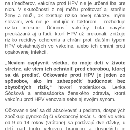
na tínedžerov, vakcína proti HPV nie je určená iba pre
nich. V skutočnosti z nej môžu profitovať aj staršie
ženy a muži, ak existuje riziko novej nákazy. Inými
slovami, vek nie je limitujúcim faktorom – rozhoduje
riziko infekcie. Účinnosť vakcíny bola navyše
preukázaná aj u ľudí, ktorí HPV už prekonali: znižuje
riziko recidívy ochorenia a chráni proti ďalším typom
HPV obsiahnutých vo vakcíne, alebo ich chráni proti
opakovanej infekcii.
„Neviem ovplyvniť všetko, čo moje deti v živote
stretne, ale viem ich ochrániť pred chorobou, ktorej
sa dá predísť. Očkovanie proti HPV je jeden zo
spôsobov, ako im zabezpečiť budúcnosť bez
zbytočných rizík,“
hovorí moderátorka Lenka
Šóošová a ambasádorka ženského zdravia, ktorá
vakcínu proti HPV venovala sebe aj svojim synom.
Očkovanie detí sa dá absolvovať u pediatra, dospelých
zaočkuje gynekológ či všeobecný lekár. U detí vo veku
od 9 do 14 rokov (vrátane) sa podávajú dve dávky, u
detí nad touto vekovou hranicou a dospelých je