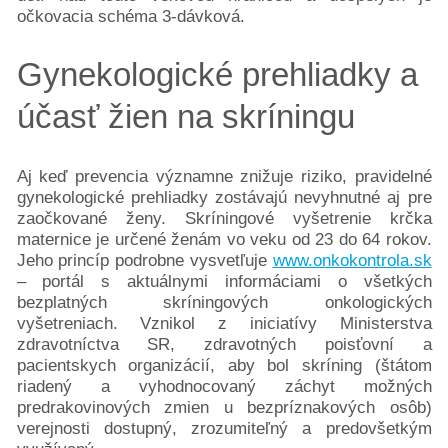
očkovacia schéma 3-dávková.
Gynekologické prehliadky a
účasť žien na skríningu
Aj keď prevencia významne znižuje riziko, pravidelné
gynekologické prehliadky zostávajú nevyhnutné aj pre
zaočkované ženy. Skríningové vyšetrenie krčka
maternice je určené ženám vo veku od 23 do 64 rokov.
Jeho princíp podrobne vysvetľuje
www.onkokontrola.sk
– portál s aktuálnymi informáciami o všetkých
bezplatných skríningových onkologických
vyšetreniach. Vznikol z iniciatívy Ministerstva
zdravotníctva SR, zdravotných poisťovní a
pacientskych organizácií, aby bol skríning (štátom
riadený a vyhodnocovaný záchyt možných
predrakovinových zmien u bezpríznakových osôb)
verejnosti dostupný, zrozumiteľný a predovšetkým