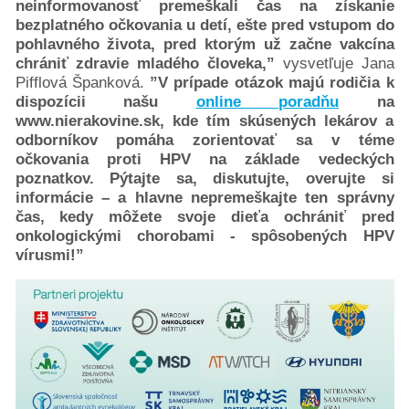
neinformovanosť premeškali čas na získanie
bezplatného očkovania u detí, ešte pred vstupom do
pohlavného života, pred ktorým už začne vakcína
chrániť zdravie mladého človeka,”
vysvetľuje Jana
Pifflová Španková.
”V prípade otázok majú rodičia k
dispozícii našu
online poradňu
na
www.nierakovine.sk, kde tím skúsených lekárov a
odborníkov pomáha zorientovať sa v téme
očkovania proti HPV na základe vedeckých
poznatkov. Pýtajte sa, diskutujte, overujte si
informácie – a hlavne nepremeškajte ten správny
čas, kedy môžete svoje dieťa ochrániť pred
onkologickými chorobami - spôsobených HPV
vírusmi!”