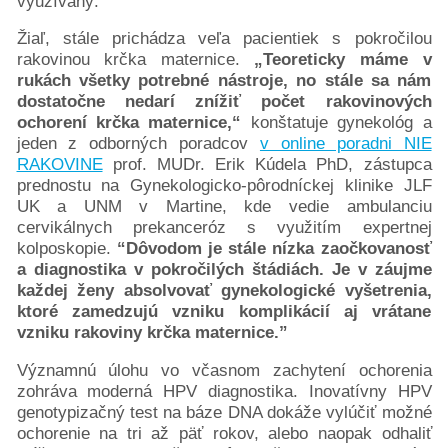
využívaný.
Žiaľ, stále prichádza veľa pacientiek s pokročilou
rakovinou krčka maternice.
„Teoreticky máme v
rukách všetky potrebné nástroje, no stále sa nám
dostatočne nedarí znížiť počet rakovinových
ochorení krčka maternice,“
konštatuje gynekológ a
jeden z odborných poradcov
v online poradni NIE
RAKOVINE
prof. MUDr. Erik Kúdela PhD, zástupca
prednostu na Gynekologicko-pôrodníckej klinike JLF
UK a UNM v Martine, kde vedie ambulanciu
cervikálnych prekanceróz s využitím expertnej
kolposkopie.
“Dôvodom je stále nízka zaočkovanosť
a diagnostika v pokročilých štádiách. Je v záujme
každej ženy absolvovať gynekologické vyšetrenia,
ktoré zamedzujú vzniku komplikácií aj vrátane
vzniku rakoviny krčka maternice.”
Významnú úlohu vo včasnom zachytení ochorenia
zohráva moderná HPV diagnostika. Inovatívny HPV
genotypizačný test na báze DNA dokáže vylúčiť možné
ochorenie na tri až päť rokov, alebo naopak odhaliť