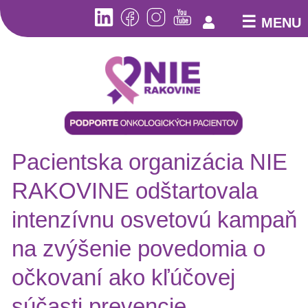
☰
MENU
Aktuality
Kto
Pacientska organizácia NIE
sme
Pomoc
RAKOVINE odštartovala
pacientom
Online
intenzívnu osvetovú kampaň
poradňa
Pacientske
na zvýšenie povedomia o
poradne
očkovaní ako kľúčovej
Bezplatná
telefonická
súčasti prevencie
linka