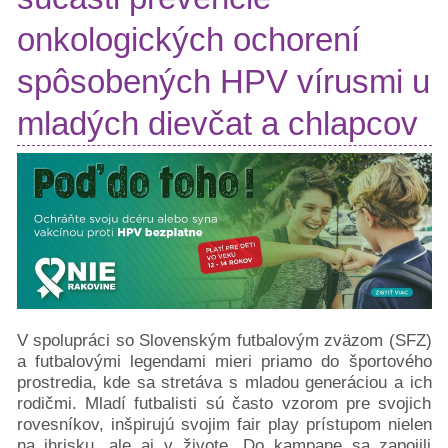
Pacientske
onkologických ochorení
príručky
Mapa
spôsobených HPV vírusmi u
pomoci
mladých dievčat a chlapcov
Klinické
skúšania
Podcasty
Diagnózy
Rakovina
prsníka
Rakovina
hrubého
čreva
Rakovina
V spolupráci so Slovenským futbalovým zväzom (SFZ)
pankreasu
a futbalovými legendami mieri priamo do športového
prostredia, kde sa stretáva s mladou generáciou a ich
Rakovina
rodičmi. Mladí futbalisti sú často vzorom pre svojich
prostaty
rovesníkov, inšpirujú svojim fair play prístupom nielen
a
na ihrisku, ale aj v živote. Do kampane sa zapojili