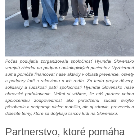
pre
nás
Počas podujatia zorganizovala spoločnosť Hyundai Slovensko
verejnú zbierku na podporu onkologických pacientov. Vyzbieraná
suma pomôže financovať naše aktivity v oblasti prevencie, osvety
a podpory ľudí s rakovinou a ich rodín. Za tento prejav dôvery,
solidarity a ľudskosti patrí spoločnosti Hyundai Slovensko naše
obrovské poďakovanie. Veľmi si vážime, že náš partner vníma
spoločenskú zodpovednosť ako prirodzenú súčasť svojho
pôsobenia a podporuje nielen mobilitu, ale aj zdravie, prevenciu a
dôležité témy, ktoré sa dotýkajú tisícov ľudí na Slovensku.
Partnerstvo, ktoré pomáha