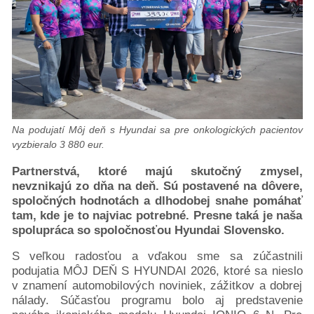
Pacientske
príručky
Mapa
pomoci
Klinické
skúšania
Podcasty
Na podujatí Môj deň s Hyundai sa pre onkologických pacientov
Diagnózy
vyzbieralo 3 880 eur.
Rakovina
prsníka
Partnerstvá, ktoré majú skutočný zmysel,
Rakovina
nevznikajú zo dňa na deň. Sú postavené na dôvere,
spoločných hodnotách a dlhodobej snahe pomáhať
hrubého
tam, kde je to najviac potrebné. Presne taká je naša
čreva
spolupráca so spoločnosťou Hyundai Slovensko.
Rakovina
pankreasu
S veľkou radosťou a vďakou sme sa zúčastnili
Rakovina
podujatia MÔJ DEŇ S HYUNDAI 2026, ktoré sa nieslo
v znamení automobilových noviniek, zážitkov a dobrej
prostaty
nálady. Súčasťou programu bolo aj predstavenie
a