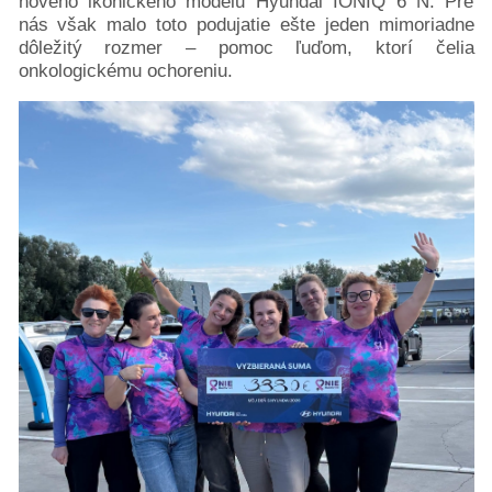
nového ikonického modelu Hyundai IONIQ 6 N. Pre
semenníkov
nás však malo toto podujatie ešte jeden mimoriadne
Rakovina
dôležitý rozmer – pomoc ľuďom, ktorí čelia
krčka
onkologickému ochoreniu.
maternice
Neuroendokrinné
tumory
Rakovina
pľúc
Rakovina
močového
mechúra
Rakovina
kože
Rakovina
vaječníkov
Podporte
nás
darujme.sk
2%