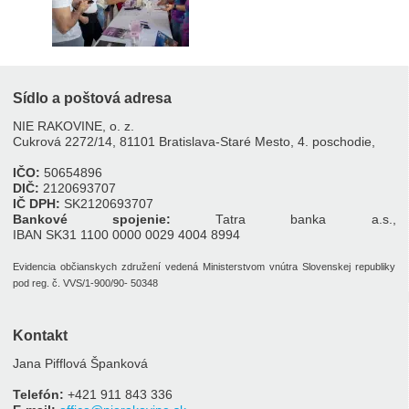
Sídlo a poštová adresa
NIE RAKOVINE, o. z.
Cukrová 2272/14, 81101 Bratislava-Staré Mesto, 4. poschodie,
IČO:
50654896
DIČ:
2120693707
IČ DPH:
SK2120693707
Bankové spojenie:
Tatra banka a.s.,
IBAN SK31 1100 0000 0029 4004 8994
Evidencia občianskych združení vedená Ministerstvom vnútra Slovenskej republiky
pod reg. č. VVS/1-900/90- 50348
Kontakt
Jana Pifflová Španková
Telefón:
+421 911 843 336