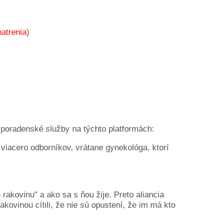
patrenia
)
 poradenské služby na týchto platformách:
e viacero odborníkov, vrátane gynekológa, ktorí
akovinu" a ako sa s ňou žije. Preto aliancia
akovinou cítili, že nie sú opustení, že im má kto