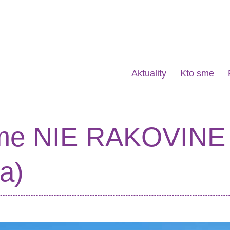
Aktuality
Kto sme
 sme NIE RAKOVIN
a)