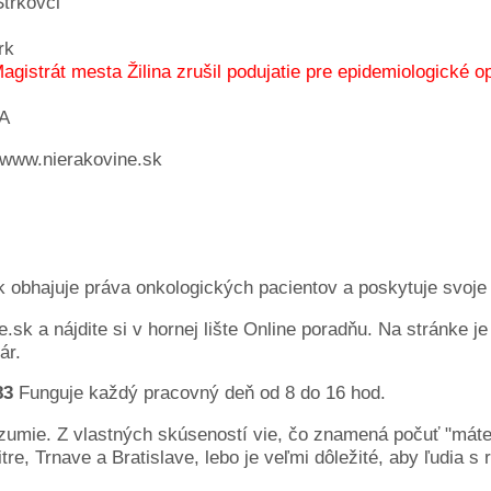
Štrkovci
rk
agistrát mesta Žilina zrušil podujatie pre epidemiologické o
A
 www.nierakovine.sk
k obhajuje práva onkologických pacientov a poskytuje svoje
.sk a nájdite si v hornej lište Online poradňu. Na stránke j
ár.
83
Funguje každý pracovný deň od 8 do 16 hod.
zumie. Z vlastných skúseností vie, čo znamená počuť "máte r
, Trnave a Bratislave, lebo je veľmi dôležité, aby ľudia s r