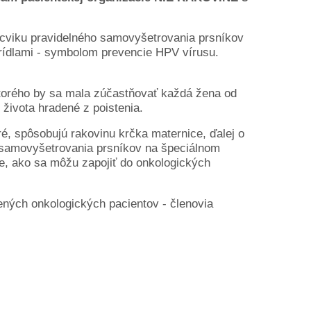
ácviku pravidelného samovyšetrovania prsníkov
krídlami - symbolom prevencie HPV vírusu.
torého by sa mala zúčastňovať každá žena od
života hradené z poistenia.
ré, spôsobujú rakovinu krčka maternice, ďalej o
 samovyšetrovania prsníkov na špeciálnom
, ako sa môžu zapojiť do onkologických
ených onkologických pacientov - členovia