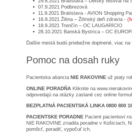
29.8.2021 Bratislava – Detský festival na 
07.9.2021 Podbrezová
11.9.2021 Bratislava - AVION Shopping Pa
16.9.2021 Žilina – Žilinský deň zdravia - (
M
18.9.2021 Trenčín – OC LAUGARÍCIO
28.10.2021 Banská Bystrica – OC EUROP
Ďalšie mestá budú priebežne doplnené, viac na
Pomoc na dosah ruky
Pacientska aliancia
NIE RAKOVINE
už piaty ro
ONLINE PORADŇA
Kliknite na www.nierakovine
odpovedajú na otázky zaslané cez online formul
BEZPLATNÁ PACIENTSKÁ LINKA 0800 800 1
PACIENTSKE PORADNE
Pacient pacientovi ro
NIE RAKOVINE zriadila poradne v Košiciach, Nitre
pomôcť, poradiť, vypočuť ich.