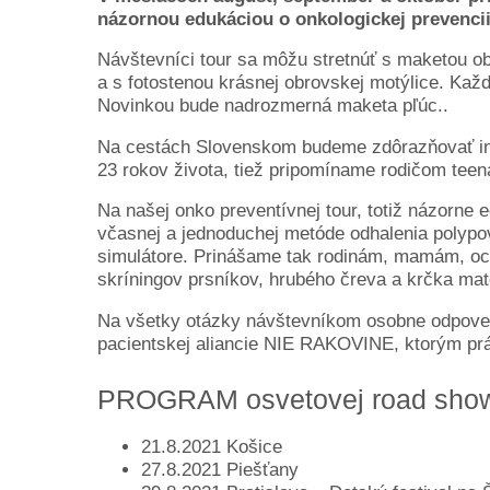
názornou edukáciou o onkologickej prevenc
Návštevníci tour sa môžu stretnúť s maketou o
a s fotostenou krásnej obrovskej motýlice. Kaž
Novinkou bude nadrozmerná maketa pľúc..
Na cestách Slovenskom budeme zdôrazňovať inf
23 rokov života, tiež pripomíname rodičom teen
Na našej onko preventívnej tour, totiž názorne 
včasnej a jednoduchej metóde odhalenia polypo
simulátore. Prinášame tak rodinám, mamám, ock
skríningov prsníkov, hrubého čreva a krčka mate
Na všetky otázky návštevníkom osobne odpovedia
pacientskej aliancie NIE RAKOVINE, ktorým práve
PROGRAM osvetovej road sh
21.8.2021 Košice
27.8.2021 Piešťany