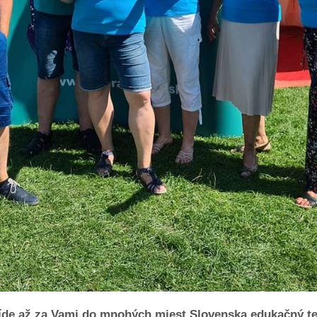
íde až za Vami do mnohých miest Slovenska edukačný t