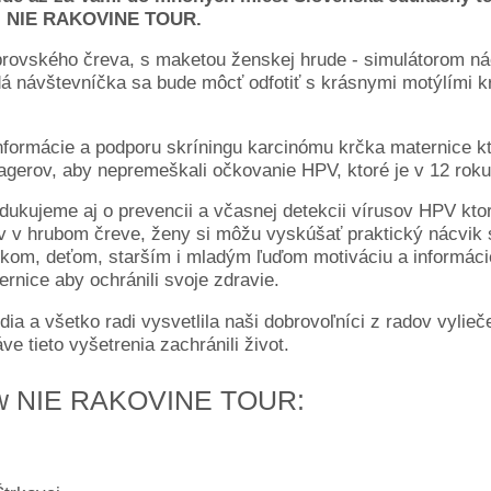
ii NIE RAKOVINE TOUR.
brovského čreva, s maketou ženskej hrude - simulátorom n
dá návštevníčka sa bude môcť odfotiť s krásnymi motýlími 
ormácie a podporu skríningu karcinómu krčka maternice k
agerov, aby nepremeškali očkovanie HPV, ktoré je v 12 roku 
edukujeme aj o prevencii a včasnej detekcii vírusov HPV kto
v v hrubom čreve, ženy si môžu vyskúšať praktický nácvik
om, deťom, starším i mladým ľuďom motiváciu a informácie
rnice aby ochránili svoje zdravie.
 a všetko radi vysvetlila naši dobrovoľníci z radov vylieč
 tieto vyšetrenia zachránili život.
ow NIE RAKOVINE TOUR: