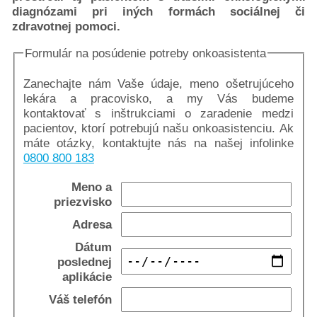
pre
diagnózami pri iných formách sociálnej či
zdravotnej pomoci.
nás
Formulár na posúdenie potreby onkoasistenta
Zanechajte nám Vaše údaje, meno ošetrujúceho
lekára a pracovisko, a my Vás budeme
kontaktovať s inštrukciami o zaradenie medzi
pacientov, ktorí potrebujú našu onkoasistenciu. Ak
máte otázky, kontaktujte nás na našej infolinke
0800 800 183
Meno a
priezvisko
Adresa
Dátum
poslednej
aplikácie
Váš telefón