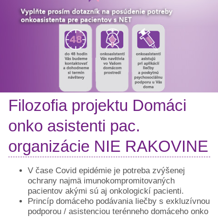
Pacientske
príručky
Mapa
pomoci
Klinické
skúšania
Podcasty
Diagnózy
Filozofia projektu Domáci
Rakovina
prsníka
onko asistenti pac.
Rakovina
hrubého
organizácie NIE RAKOVINE
čreva
Rakovina
V čase Covid epidémie je potreba zvýšenej
pankreasu
ochrany najmä imunokompromitovaných
Rakovina
pacientov akými sú aj onkologickí pacienti.
prostaty
Princíp domáceho podávania liečby s exkluzívnou
a
podporou / asistenciou terénneho domáceho onko