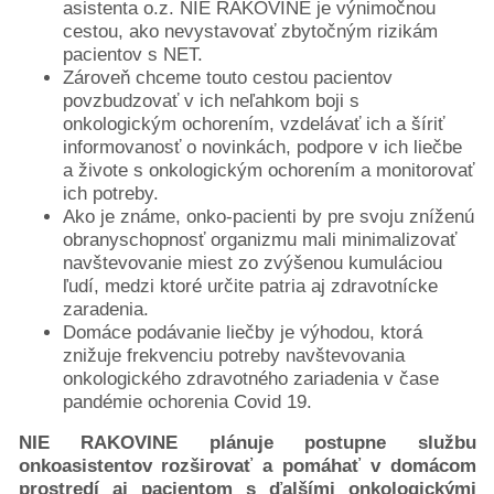
asistenta o.z. NIE RAKOVINE je výnimočnou
semenníkov
cestou, ako nevystavovať zbytočným rizikám
Rakovina
pacientov s NET.
krčka
Zároveň chceme touto cestou pacientov
maternice
povzbudzovať v ich neľahkom boji s
Neuroendokrinné
onkologickým ochorením, vzdelávať ich a šíriť
tumory
informovanosť o novinkách, podpore v ich liečbe
Rakovina
a živote s onkologickým ochorením a monitorovať
ich potreby.
pľúc
Ako je známe, onko-pacienti by pre svoju zníženú
Rakovina
obranyschopnosť organizmu mali minimalizovať
močového
navštevovanie miest zo zvýšenou kumuláciou
mechúra
ľudí, medzi ktoré určite patria aj zdravotnícke
Rakovina
zaradenia.
kože
Domáce podávanie liečby je výhodou, ktorá
Rakovina
znižuje frekvenciu potreby navštevovania
onkologického zdravotného zariadenia v čase
vaječníkov
pandémie ochorenia Covid 19.
Podporte
nás
NIE RAKOVINE plánuje postupne službu
darujme.sk
onkoasistentov rozširovať a pomáhať v domácom
2%
prostredí aj pacientom s ďalšími onkologickými