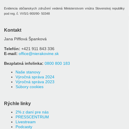
Evidencia občianskych združení vedená Ministerstvom vnútra Slovenskej republiky
pod reg. č. VVS/1-900/90- 50348
Kontakt
Jana Pifflová Španková
Telefón:
+421 911 843 336
E-mail:
office@nierakovine.sk
Bezplatná infolinka:
0800 800 183
Naše stanovy
Výročná správa 2024
Výročná správa 2023
Súbory cookies
Rýchle linky
2% z daní pre nás
PRESSCENTRUM
Livestream
Podcasty