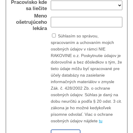
Pracovisko kde
sa liečite
Meno
ošetrujúceho
lekára
Súhlasím so správou,
spracovaním a uchovaním mojich
osobných údajov v rámci NIE
RAKOVINE o.z. Poskytnutie údajov je
dobrovoľné a bez dôsledkov s tým, že
tieto údaje môžu byť spracované pre
účely databázy na zasielanie
informačných materiálov v zmysle
Zák. č. 428/2002 Zb. o ochrane
osobných údajov. Súhlas je daný na
dobu neurčitú a podľa § 20 odst. 3 cit.
zákona je ho možné kedykoľvek
písomne odvolať.
Viac o ochrane
osobných údajov nájdete
tu