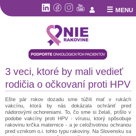
☰
MENU
Aktuality
Kto
3 veci, ktoré by mali vedieť
sme
Pomoc
rodičia o očkovaní proti HPV
pacientom
Online
Ešte pár rokov dozadu sme túžili mať v rukách
poradňa
vakcínu, ktorá by nás dokázala ochrániť pred
Pacientske
nádorovými ochoreniami. To, čo sme si želali, prišlo v
poradne
podobe vakcíny proti HPV - vírusu, ktorý spôsobuje
Bezplatná
rakovinu krčka maternice - a je celoživotnou ochranou
telefonická
pred vznikom o.i. tohto typu rakoviny. Na Slovensku sa
linka