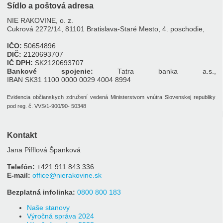
Sídlo a poštová adresa
pre
nás
NIE RAKOVINE, o. z.
Cukrová 2272/14, 81101 Bratislava-Staré Mesto, 4. poschodie,
IČO:
50654896
DIČ:
2120693707
IČ DPH:
SK2120693707
Bankové spojenie:
Tatra banka a.s.,
IBAN SK31 1100 0000 0029 4004 8994
Evidencia občianskych združení vedená Ministerstvom vnútra Slovenskej republiky
pod reg. č. VVS/1-900/90- 50348
Kontakt
Jana Pifflová Španková
Telefón:
+421 911 843 336
E-mail:
office@nierakovine.sk
Bezplatná infolinka:
0800 800 183
Naše stanovy
Výročná správa 2024