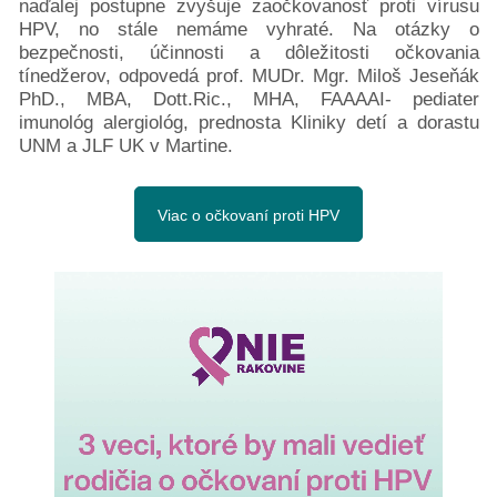
naďalej postupne zvyšuje zaočkovanosť proti vírusu
Pacientske
HPV, no stále nemáme vyhraté. Na otázky o
bezpečnosti, účinnosti a dôležitosti očkovania
príručky
tínedžerov, odpovedá prof. MUDr. Mgr. Miloš Jeseňák
Mapa
PhD., MBA, Dott.Ric., MHA, FAAAAI- pediater
pomoci
imunológ alergiológ, prednosta Kliniky detí a dorastu
Klinické
UNM a JLF UK v Martine.
skúšania
Podcasty
Diagnózy
Viac o očkovaní proti HPV
Rakovina
prsníka
Rakovina
hrubého
čreva
Rakovina
pankreasu
Rakovina
prostaty
a