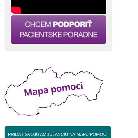
PRIDAŤ SVOJU AMBULANCIU NA MAPU POMOCI