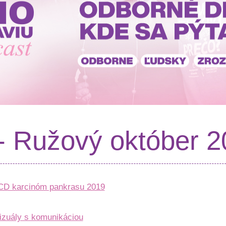
- Ružový október 2
D karcinóm pankrasu 2019
vizuály s komunikáciou