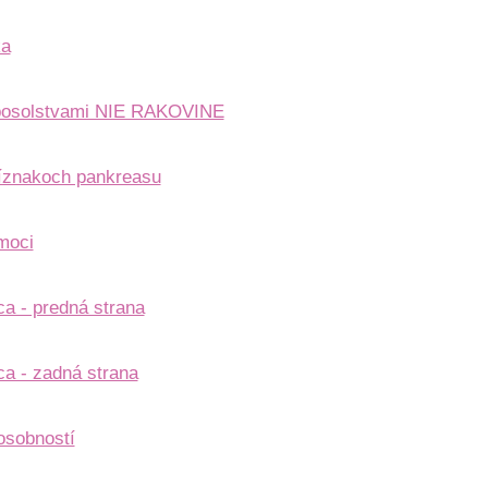
ka
posolstvami NIE RAKOVINE
ríznakoch pankreasu
moci
ca - predná strana
ca - zadná strana
osobností