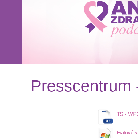
Presscentrum 
TS - WPC
Fialové 