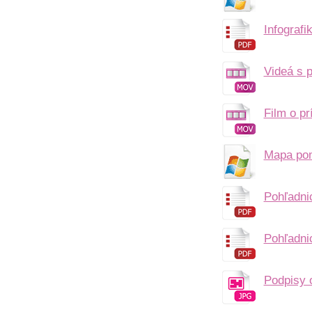
Infografi
Videá s 
Film o p
Mapa po
Pohľadni
Pohľadni
Podpisy 