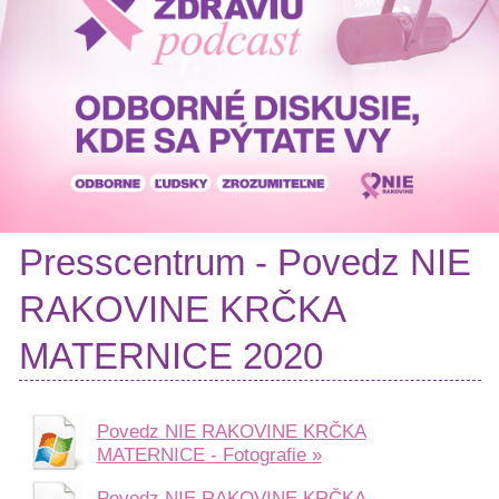
Pacientske
príručky
Mapa
pomoci
Klinické
skúšania
Podcasty
Diagnózy
Rakovina
Presscentrum - Povedz NIE
prsníka
Rakovina
RAKOVINE KRČKA
hrubého
MATERNICE 2020
čreva
Rakovina
pankreasu
Rakovina
Povedz NIE RAKOVINE KRČKA
prostaty
MATERNICE - Fotografie »
a
Povedz NIE RAKOVINE KRČKA