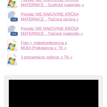
semenníkov
MATERNICE - Grafické materiály »
Rakovina
krčka
Povedz NIE RAKOVINE KRČKA
maternice
MATERNICE - Tlačová správa »
Neuroendokrinné
Povedz NIE RAKOVINE KRČKA
tumory
MATERNICE - Tlačové materiály »
Rakovina
pľúc
Foto + videokonferencia s
Rakovina
MUDr.Prokopovou z TK »
močového
3 prezentácie spíkrov z TK »
mechúra
Rakovina
kože
Rakovina
vaječníkov
Podporte
nás
darujme.sk
2%