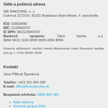
Sídlo a poštová adresa
NIE RAKOVINE, o. z.
Cukrová 2272/14, 81101 Bratislava-Staré Mesto, 4. poschodie,
IČO:
50654896
DIČ:
2120693707
IČ DPH:
SK2120693707
Bankové spojenie:
Tatra banka a.s.,
IBAN SK31 1100 0000 0029 4004 8994
Evidencia občianskych združení vedená Ministerstvom vnútra Slovenskej republiky
pod reg. č. VVS/1-900/90- 50348
Kontakt
Jana Pifflová Španková
Telefón:
+421 911 843 336
E-mail:
office@nierakovine.sk
Bezplatná infolinka:
0800 800 183
Naše stanovy
Výročná správa 2024