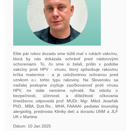
Ešte pár rokov dozadu sme túžili mať v rukách vakcínu,
ktorá by nás dokázala ochrániť pred nádorovými
ochoreniami. To, čo sme si želali, prišlo v podobe
vakcíny proti HPV - vírusu, ktorý spôsobuje rakovinu
krčka maternice - a je celoživotnou ochranou pred
vznikom o.i. tohto typu rakoviny. Na Slovensku sa
naďalej postupne zvyšuje zaočkovanosť proti vírusu
HPV, no stále nemáme vyhraté. Na otázky o
bezpečnosti, účinnosti a dôležitosti očkovania
tínedžerov, odpovedá prof. MUDr. Mgr. Miloš Jeseňák
PhD., MBA, Dott.Ric., MHA, FAAAAI- pediater imunológ
alergiológ, prednosta Kliniky detí a dorastu UNM a JLF
UK v Martine.
Dátum: 10 Jan 2025