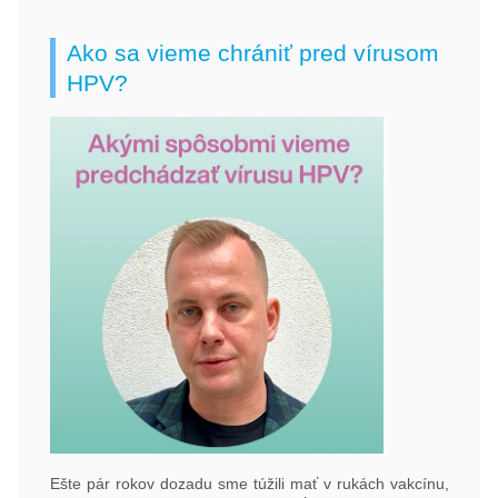
Pacientske
Ako sa vieme chrániť pred vírusom
príručky
HPV?
Mapa
pomoci
Klinické
skúšania
Podcasty
Diagnózy
Rakovina
prsníka
Rakovina
hrubého
čreva
Rakovina
pankreasu
Rakovina
prostaty
a
Ešte pár rokov dozadu sme túžili mať v rukách vakcínu,