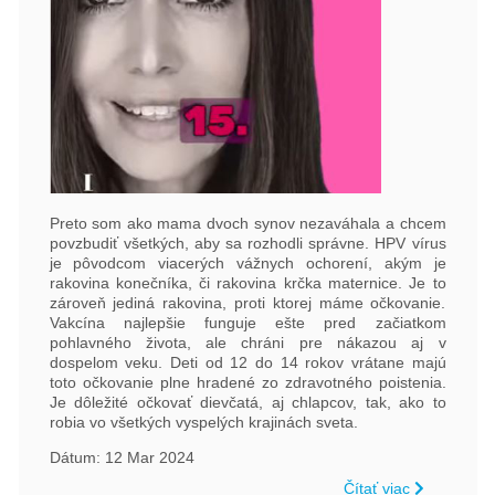
Preto som ako mama dvoch synov nezaváhala a chcem
povzbudiť všetkých, aby sa rozhodli správne. HPV vírus
je pôvodcom viacerých vážnych ochorení, akým je
rakovina konečníka, či rakovina krčka maternice. Je to
zároveň jediná rakovina, proti ktorej máme očkovanie.
Vakcína najlepšie funguje ešte pred začiatkom
pohlavného života, ale chráni pre nákazou aj v
dospelom veku. Deti od 12 do 14 rokov vrátane majú
toto očkovanie plne hradené zo zdravotného poistenia.
Je dôležité očkovať dievčatá, aj chlapcov, tak, ako to
robia vo všetkých vyspelých krajinách sveta.
Dátum: 12 Mar 2024
Čítať viac