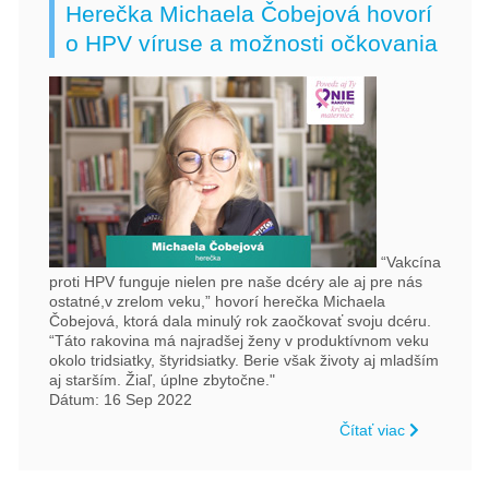
Herečka Michaela Čobejová hovorí
o HPV víruse a možnosti očkovania
“Vakcína
proti HPV funguje nielen pre naše dcéry ale aj pre nás
ostatné,v zrelom veku,” hovorí herečka Michaela
Čobejová, ktorá dala minulý rok zaočkovať svoju dcéru.
“Táto rakovina má najradšej ženy v produktívnom veku
okolo tridsiatky, štyridsiatky. Berie však životy aj mladším
aj starším. Žiaľ, úplne zbytočne."
Dátum: 16 Sep 2022
Čítať viac