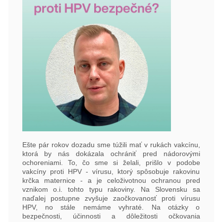
pre
nás
Ešte pár rokov dozadu sme túžili mať v rukách vakcínu,
ktorá by nás dokázala ochrániť pred nádorovými
ochoreniami. To, čo sme si želali, prišlo v podobe
vakcíny proti HPV - vírusu, ktorý spôsobuje rakovinu
krčka maternice - a je celoživotnou ochranou pred
vznikom o.i. tohto typu rakoviny. Na Slovensku sa
naďalej postupne zvyšuje zaočkovanosť proti vírusu
HPV, no stále nemáme vyhraté. Na otázky o
bezpečnosti, účinnosti a dôležitosti očkovania