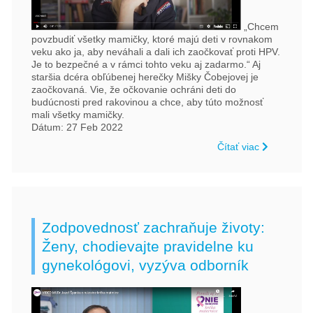
„Chcem
povzbudiť všetky mamičky, ktoré majú deti v rovnakom
veku ako ja, aby neváhali a dali ich zaočkovať proti HPV.
Je to bezpečné a v rámci tohto veku aj zadarmo.“ Aj
staršia dcéra obľúbenej herečky Mišky Čobejovej je
zaočkovaná. Vie, že očkovanie ochráni deti do
budúcnosti pred rakovinou a chce, aby túto možnosť
mali všetky mamičky.
Dátum: 27 Feb 2022
Čítať viac
Zodpovednosť zachraňuje životy:
Ženy, chodievajte pravidelne ku
gynekológovi, vyzýva odborník