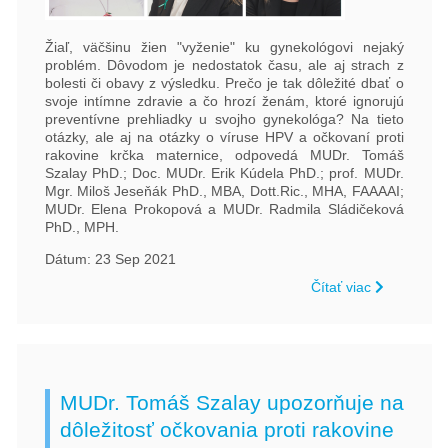
Žiaľ, väčšinu žien "vyženie" ku gynekológovi nejaký
problém. Dôvodom je nedostatok času, ale aj strach z
bolesti či obavy z výsledku. Prečo je tak dôležité dbať o
svoje intímne zdravie a čo hrozí ženám, ktoré ignorujú
preventívne prehliadky u svojho gynekológa? Na tieto
otázky, ale aj na otázky o víruse HPV a očkovaní proti
rakovine krčka maternice, odpovedá MUDr. Tomáš
Szalay PhD.; Doc. MUDr. Erik Kúdela PhD.; prof. MUDr.
Mgr. Miloš Jeseňák PhD., MBA, Dott.Ric., MHA, FAAAAI;
MUDr. Elena Prokopová a MUDr. Radmila Sládičeková
PhD., MPH.
Dátum: 23 Sep 2021
Čítať viac
MUDr. Tomáš Szalay upozorňuje na
dôležitosť očkovania proti rakovine