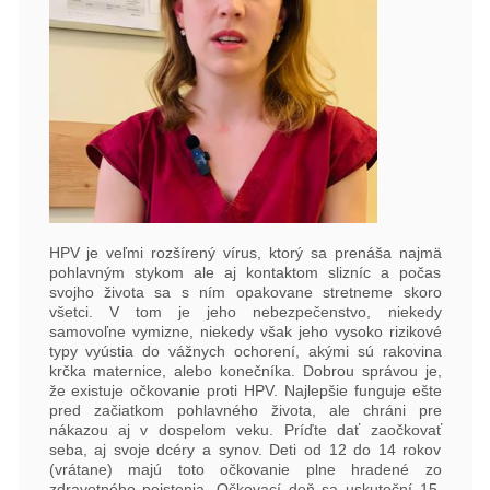
HPV je veľmi rozšírený vírus, ktorý sa prenáša najmä
pohlavným stykom ale aj kontaktom slizníc a počas
svojho života sa s ním opakovane stretneme skoro
všetci. V tom je jeho nebezpečenstvo, niekedy
samovoľne vymizne, niekedy však jeho vysoko rizikové
typy vyústia do vážnych ochorení, akými sú rakovina
krčka maternice, alebo konečníka. Dobrou správou je,
že existuje očkovanie proti HPV. Najlepšie funguje ešte
pred začiatkom pohlavného života, ale chráni pre
nákazou aj v dospelom veku. Príďte dať zaočkovať
seba, aj svoje dcéry a synov. Deti od 12 do 14 rokov
(vrátane) majú toto očkovanie plne hradené zo
zdravotného poistenia. Očkovací deň sa uskutoční 15.