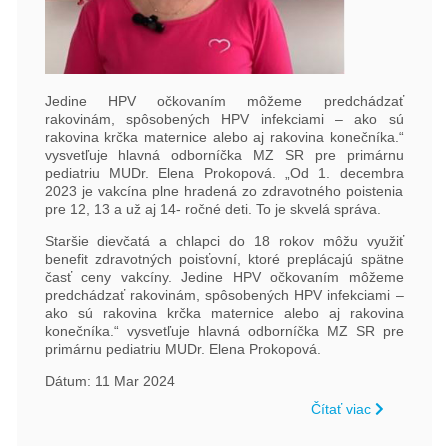
Jedine HPV očkovaním môžeme predchádzať
rakovinám, spôsobených HPV infekciami – ako sú
rakovina krčka maternice alebo aj rakovina konečníka.“
vysvetľuje hlavná odborníčka MZ SR pre primárnu
pediatriu MUDr. Elena Prokopová. „Od 1. decembra
2023 je vakcína plne hradená zo zdravotného poistenia
pre 12, 13 a už aj 14- ročné deti. To je skvelá správa.
Staršie dievčatá a chlapci do 18 rokov môžu využiť
benefit zdravotných poisťovní, ktoré preplácajú spätne
časť ceny vakcíny. Jedine HPV očkovaním môžeme
predchádzať rakovinám, spôsobených HPV infekciami –
ako sú rakovina krčka maternice alebo aj rakovina
konečníka.“ vysvetľuje hlavná odborníčka MZ SR pre
primárnu pediatriu MUDr. Elena Prokopová.
Dátum: 11 Mar 2024
Čítať viac