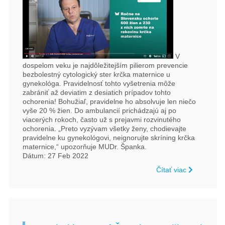
V
dospelom veku je najdôležitejším pilierom prevencie
bezbolestný cytologický ster krčka maternice u
gynekológa. Pravidelnosť tohto vyšetrenia môže
zabrániť až deviatim z desiatich prípadov tohto
ochorenia! Bohužiaľ, pravidelne ho absolvuje len niečo
vyše 20 % žien. Do ambulancií prichádzajú aj po
viacerých rokoch, často už s prejavmi rozvinutého
ochorenia. „Preto vyzývam všetky ženy, chodievajte
pravidelne ku gynekológovi, neignorujte skríning krčka
maternice,“ upozorňuje MUDr. Španka.
Dátum: 27 Feb 2022
Čítať viac