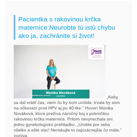
Pacientka s rakovinou krčka
maternice:Neurobte tú istú chybu
ako ja, zachránite si život!
„Keby
sa dal vrátiť čas, viem čo by som urobila: trvala by som
na očkovaní proti HPV aj po 40-tke." Hovorí Monika
Nováková, ktorá prežíva náročný boj s pokročilou
rakovinou krčka maternice. Pritom nevynechala ani
jednu gynekologickú prehliadku. „Urobte pre seba
všetko a ešte viac! Neriskujte to najvzácnejšie čo máte,“
vyzýva.