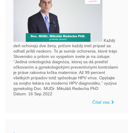
Každý
deň ochorejú dve ženy, pričom každý tretí prípad sa
odhalí príliš neskoro. To je sumár ochorenia, ktoré trápi
Slovensko a pritom vo vyspelom svete je na ústupe.
“Jediná onkologická diagnóza, ktorej sa dá predísť
očkovaním a gynekologickými preventívnymi kontrolami
je práve rakovina krčka maternice. Až 99 percent
všetkých prípadov totiž spôsobuje HPV vírus. Opýtajte
sa svojho lekára na modernú HPV diagnostiku,” vyzýva
gynekológ Doc. MUDr. Mikuláš Redecha PhD.
Dátum: 16 Sep 2022
Čítať viac