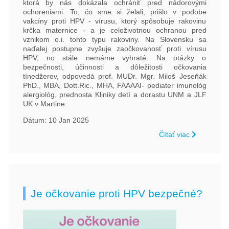
ktorá by nás dokázala ochrániť pred nádorovými
semenníkov
ochoreniami. To, čo sme si želali, prišlo v podobe
Rakovina
vakcíny proti HPV - vírusu, ktorý spôsobuje rakovinu
krčka
krčka maternice - a je celoživotnou ochranou pred
vznikom o.i. tohto typu rakoviny. Na Slovensku sa
maternice
naďalej postupne zvyšuje zaočkovanosť proti vírusu
Neuroendokrinné
HPV, no stále nemáme vyhraté. Na otázky o
tumory
bezpečnosti, účinnosti a dôležitosti očkovania
tínedžerov, odpovedá prof. MUDr. Mgr. Miloš Jeseňák
Rakovina
PhD., MBA, Dott.Ric., MHA, FAAAAI- pediater imunológ
pľúc
alergiológ, prednosta Kliniky detí a dorastu UNM a JLF
Rakovina
UK v Martine.
močového
Dátum: 10 Jan 2025
mechúra
Čítať viac
Rakovina
kože
Rakovina
vaječníkov
Podporte
Je očkovanie proti HPV bezpečné?
nás
darujme.sk
2%