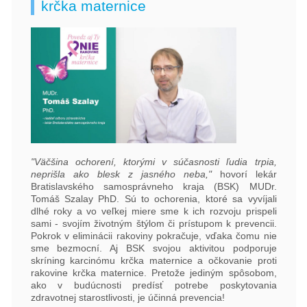
krčka maternice
"Väčšina ochorení, ktorými v súčasnosti ľudia trpia,
neprišla ako blesk z jasného neba,"
hovorí lekár
Bratislavského samosprávneho kraja (BSK) MUDr.
Tomáš Szalay PhD. Sú to ochorenia, ktoré sa vyvíjali
dlhé roky a vo veľkej miere sme k ich rozvoju prispeli
sami - svojím životným štýlom či prístupom k prevencii.
Pokrok v eliminácii rakoviny pokračuje, vďaka čomu nie
sme bezmocní. Aj BSK svojou aktivitou podporuje
skríning karcinómu krčka maternice a očkovanie proti
rakovine krčka maternice. Pretože jediným spôsobom,
ako v budúcnosti predísť potrebe poskytovania
zdravotnej starostlivosti, je účinná prevencia!