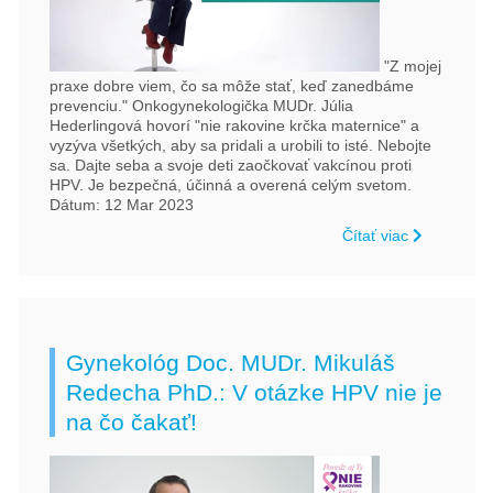
"Z mojej
praxe dobre viem, čo sa môže stať, keď zanedbáme
prevenciu." Onkogynekologička MUDr. Júlia
Hederlingová hovorí "nie rakovine krčka maternice" a
vyzýva všetkých, aby sa pridali a urobili to isté. Nebojte
sa. Dajte seba a svoje deti zaočkovať vakcínou proti
HPV. Je bezpečná, účinná a overená celým svetom.
Dátum: 12 Mar 2023
Čítať viac
Gynekológ Doc. MUDr. Mikuláš
Redecha PhD.: V otázke HPV nie je
na čo čakať!