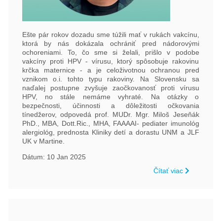
Ešte pár rokov dozadu sme túžili mať v rukách vakcínu,
ktorá by nás dokázala ochrániť pred nádorovými
ochoreniami. To, čo sme si želali, prišlo v podobe
vakcíny proti HPV - vírusu, ktorý spôsobuje rakovinu
krčka maternice - a je celoživotnou ochranou pred
vznikom o.i. tohto typu rakoviny. Na Slovensku sa
naďalej postupne zvyšuje zaočkovanosť proti vírusu
HPV, no stále nemáme vyhraté. Na otázky o
bezpečnosti, účinnosti a dôležitosti očkovania
tínedžerov, odpovedá prof. MUDr. Mgr. Miloš Jeseňák
PhD., MBA, Dott.Ric., MHA, FAAAAI- pediater imunológ
alergiológ, prednosta Kliniky detí a dorastu UNM a JLF
UK v Martine.
Dátum: 10 Jan 2025
Čítať viac